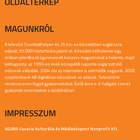
OLDALTÉRKÉP
MAGUNKRÓL
A televízó Szombathelyen és 25 km-es körzetében sugározza
adását, 55.000 háztartásba jutunk el. A kezdeti kéthetente egy
órában jelentkező úgynevezett konzerv magazinokat a hetente, majd
kétnaponta, az 1990-es évek közepétől naponta sugárzott élő
műsorok váltották. 2004 óta az interneten is elérhetők vagyunk. 2008
szeptemberé-től digitálisan készülnek az adások. Televíziónk
rendszeresen fogad gyakornokokat. Évről évre 4-6 hallgató szerez
gyakorlati ismereteket a stúdiónkban.
IMPRESSZUM
AGORA Savaria Kulturális és Médiaközpont Nonprofit Kft.