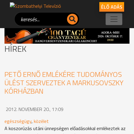
ÉLŐ ADÁS
HÍREK
PETŐ ERNŐ EMLÉKÉRE TUDOMÁNYOS
ÜLÉST SZERVEZTEK A MARKUSOVSZKY
KÓRHÁZBAN
2012. NOVEMBER 20., 17:09
egészségügy
,
közélet
A koszorúzás utáni ünnepségen előadásokkal emlékeztek az