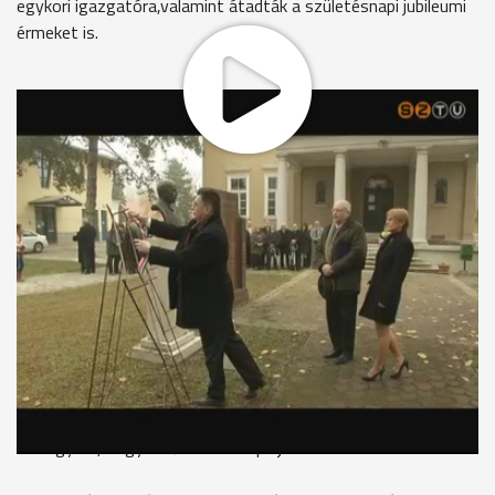
egykori igazgatóra,valamint átadták a születésnapi jubileumi
érmeket is.
Az annunciáta nővérek emléktábláját és Dr.Pető Ernő szobrát
is megkoszorúzták az ünnepi rendezvényen. Az alapító
kórházigazgató tiszteletére minden évben emlékérmeket
adnak át a Markusovszky Kórházban. Idén az egyik díjazott
Prof.Dr.Széll Kálmán lett, aki az intézmény anestesiológiai és
intenzív betegellátó osztályát megalapította. A professzor
előadásban emlékezett egykori kollégájára, Pető Ernőre.
Prof. Dr. Széll Kálmán
"Szombathelyen egyedüli orvos vagyok, aki őt nem csak,
hogy ismerte, de vele kétszer munkatársi kapcsolatban
voltam. Oly közel, hogy a műtőasztal egyik felén ő állt, a
másik felén én. Tehát nagyon jól ismertem és nagyon
szívügyem, hogy az ő emlékét ápoljuk."