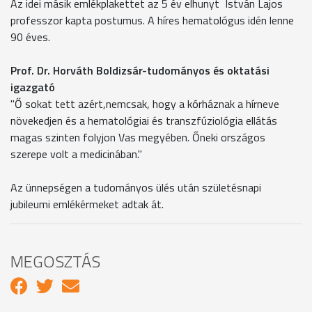
Az idei másik emlékplakettet az 5 év elhunyt István Lajos
professzor kapta postumus. A híres hematológus idén lenne
90 éves.
Prof. Dr. Horváth Boldizsár-tudományos és oktatási
igazgató
"Ő sokat tett azért,nemcsak, hogy a kórháznak a hírneve
növekedjen és a hematológiai és transzfúziológia ellátás
magas szinten folyjon Vas megyében. Őneki országos
szerepe volt a medicinában."
Az ünnepségen a tudományos ülés után születésnapi
jubileumi emlékérmeket adtak át.
MEGOSZTÁS