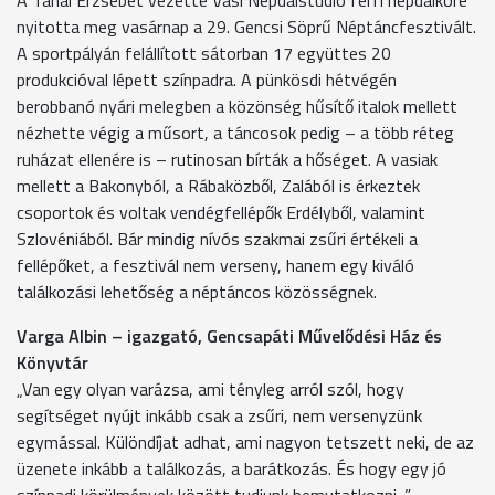
nyitotta meg vasárnap a 29. Gencsi Söprű Néptáncfesztivált.
A sportpályán felállított sátorban 17 együttes 20
produkcióval lépett színpadra. A pünkösdi hétvégén
berobbanó nyári melegben a közönség hűsítő italok mellett
nézhette végig a műsort, a táncosok pedig – a több réteg
ruházat ellenére is – rutinosan bírták a hőséget. A vasiak
mellett a Bakonyból, a Rábaközből, Zalából is érkeztek
csoportok és voltak vendégfellépők Erdélyből, valamint
Szlovéniából. Bár mindig nívós szakmai zsűri értékeli a
fellépőket, a fesztivál nem verseny, hanem egy kiváló
találkozási lehetőség a néptáncos közösségnek.
Varga Albin – igazgató, Gencsapáti Művelődési Ház és
Könyvtár
„Van egy olyan varázsa, ami tényleg arról szól, hogy
segítséget nyújt inkább csak a zsűri, nem versenyzünk
egymással. Különdíjat adhat, ami nagyon tetszett neki, de az
üzenete inkább a találkozás, a barátkozás. És hogy egy jó
színpadi körülmények között tudjunk bemutatkozni. ”