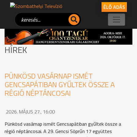
ÉLŐ ADÁS
HÍREK
PÜNKÖSD VASÁRNAP ISMÉT
GENCSAPÁTIBAN GYŰLTEK ÖSSZE A
RÉGIÓ NÉPTÁNCOSAI
2026. MÁJUS 27., 16:00
Pünkösd vasárnap ismét Gencsapátiban gyűltek össze a
régió néptáncosai. A 29. Gencsi Söprűn 17 együttes