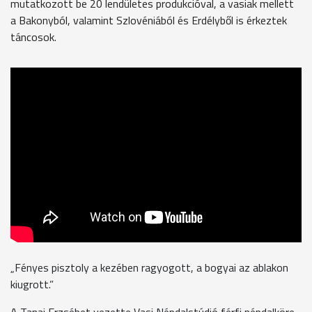
mutatkozott be 20 lendületes produkcióval, a vasiak mellett
a Bakonyból, valamint Szlovéniából és Erdélyből is érkeztek
táncosok.
„Fényes pisztoly a kezében ragyogott, a bogyai az ablakon
kiugrott.”
A Tanai Erzsébet vezette Vasi Népdalstúdió férfi népdalköre