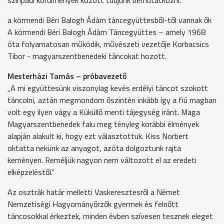
a körmendi Béri Balogh Ádám táncegyüttesből-től vannak ők
A körmendi Béri Balogh Ádám Táncegyüttes – amely 1968
óta folyamatosan működik, művészeti vezetője Korbacsics
Tibor - magyarszentbenedeki táncokat hozott.
Mesterházi Tamás – próbavezető
„A mi együttesünk viszonylag kevés erdélyi táncot szokott
táncolni, aztán megmondom őszintén inkább így a fiú magban
volt egy ilyen vágy a Küküllő menti tájegység iránt. Maga
Magyarszentbenedek falu meg tényleg korábbi élmények
alapján alakult ki, hogy ezt választottuk. Kiss Norbert
oktatta nekünk az anyagot, azóta dolgoztunk rajta
keményen. Reméljük nagyon nem változott el az eredeti
elképzeléstől.”
Az osztrák határ melletti Vaskeresztesről a Német
Nemzetiségi Hagyományőrzők gyermek és felnőtt
táncosokkal érkeztek, minden évben szívesen tesznek eleget