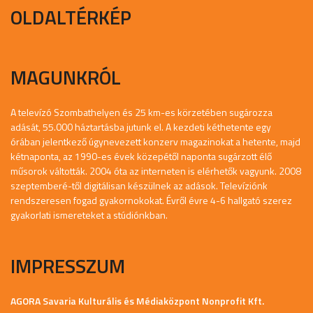
OLDALTÉRKÉP
MAGUNKRÓL
A televízó Szombathelyen és 25 km-es körzetében sugározza
adását, 55.000 háztartásba jutunk el. A kezdeti kéthetente egy
órában jelentkező úgynevezett konzerv magazinokat a hetente, majd
kétnaponta, az 1990-es évek közepétől naponta sugárzott élő
műsorok váltották. 2004 óta az interneten is elérhetők vagyunk. 2008
szeptemberé-től digitálisan készülnek az adások. Televíziónk
rendszeresen fogad gyakornokokat. Évről évre 4-6 hallgató szerez
gyakorlati ismereteket a stúdiónkban.
IMPRESSZUM
AGORA Savaria Kulturális és Médiaközpont Nonprofit Kft.