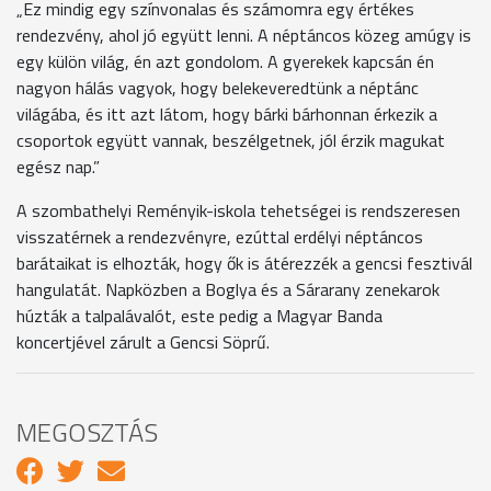
„Ez mindig egy színvonalas és számomra egy értékes
rendezvény, ahol jó együtt lenni. A néptáncos közeg amúgy is
egy külön világ, én azt gondolom. A gyerekek kapcsán én
nagyon hálás vagyok, hogy belekeveredtünk a néptánc
világába, és itt azt látom, hogy bárki bárhonnan érkezik a
csoportok együtt vannak, beszélgetnek, jól érzik magukat
egész nap.”
A szombathelyi Reményik-iskola tehetségei is rendszeresen
visszatérnek a rendezvényre, ezúttal erdélyi néptáncos
barátaikat is elhozták, hogy ők is átérezzék a gencsi fesztivál
hangulatát. Napközben a Boglya és a Sárarany zenekarok
húzták a talpalávalót, este pedig a Magyar Banda
koncertjével zárult a Gencsi Söprű.
MEGOSZTÁS