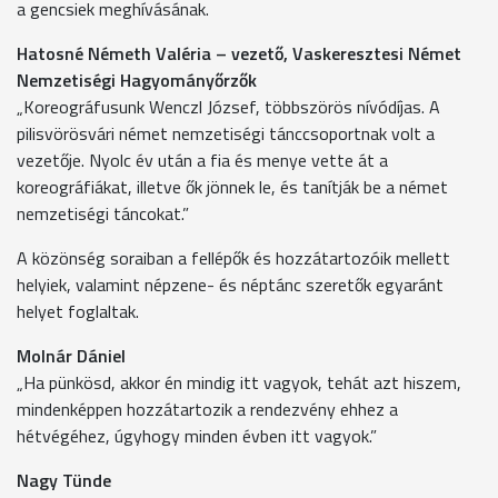
a gencsiek meghívásának.
Hatosné Németh Valéria – vezető, Vaskeresztesi Német
Nemzetiségi Hagyományőrzők
„Koreográfusunk Wenczl József, többszörös nívódíjas. A
pilisvörösvári német nemzetiségi tánccsoportnak volt a
vezetője. Nyolc év után a fia és menye vette át a
koreográfiákat, illetve ők jönnek le, és tanítják be a német
nemzetiségi táncokat.”
A közönség soraiban a fellépők és hozzátartozóik mellett
helyiek, valamint népzene- és néptánc szeretők egyaránt
helyet foglaltak.
Molnár Dániel
„Ha pünkösd, akkor én mindig itt vagyok, tehát azt hiszem,
mindenképpen hozzátartozik a rendezvény ehhez a
hétvégéhez, úgyhogy minden évben itt vagyok.”
Nagy Tünde