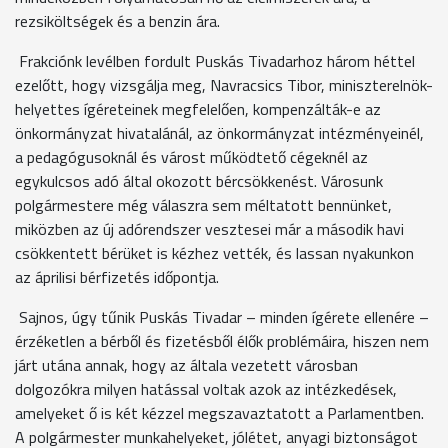
rezsiköltségek és a benzin ára.
Frakciónk levélben fordult Puskás Tivadarhoz három héttel
ezelőtt, hogy vizsgálja meg, Navracsics Tibor, miniszterelnök-
helyettes ígéreteinek megfelelően, kompenzálták-e az
önkormányzat hivatalánál, az önkormányzat intézményeinél,
a pedagógusoknál és várost működtető cégeknél az
egykulcsos adó által okozott bércsökkenést. Városunk
polgármestere még válaszra sem méltatott bennünket,
miközben az új adórendszer vesztesei már a második havi
csökkentett bérüket is kézhez vették, és lassan nyakunkon
az áprilisi bérfizetés időpontja.
Sajnos, úgy tűnik Puskás Tivadar – minden ígérete ellenére –
érzéketlen a bérből és fizetésből élők problémáira, hiszen nem
járt utána annak, hogy az általa vezetett városban
dolgozókra milyen hatással voltak azok az intézkedések,
amelyeket ő is két kézzel megszavaztatott a Parlamentben.
A polgármester munkahelyeket, jólétet, anyagi biztonságot