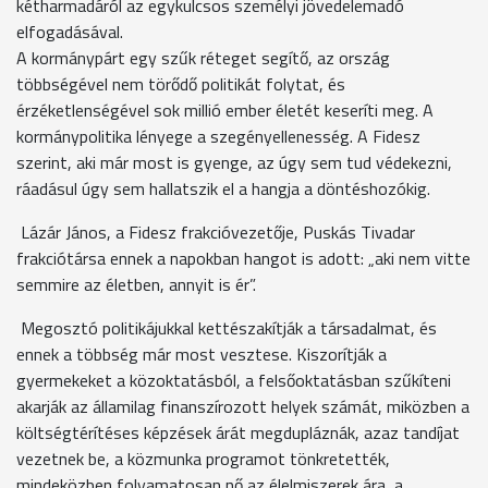
kétharmadáról az egykulcsos személyi jövedelemadó
elfogadásával.
A kormánypárt egy szűk réteget segítő, az ország
többségével nem törődő politikát folytat, és
érzéketlenségével sok millió ember életét keseríti meg. A
kormánypolitika lényege a szegényellenesség. A Fidesz
szerint, aki már most is gyenge, az úgy sem tud védekezni,
ráadásul úgy sem hallatszik el a hangja a döntéshozókig.
Lázár János, a Fidesz frakcióvezetője, Puskás Tivadar
frakciótársa ennek a napokban hangot is adott: „aki nem vitte
semmire az életben, annyit is ér”.
Megosztó politikájukkal kettészakítják a társadalmat, és
ennek a többség már most vesztese. Kiszorítják a
gyermekeket a közoktatásból, a felsőoktatásban szűkíteni
akarják az államilag finanszírozott helyek számát, miközben a
költségtérítéses képzések árát megdupláznák, azaz tandíjat
vezetnek be, a közmunka programot tönkretették,
mindeközben folyamatosan nő az élelmiszerek ára, a