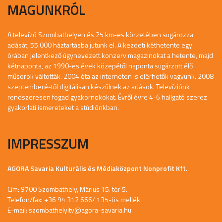
MAGUNKRÓL
A televízó Szombathelyen és 25 km-es körzetében sugározza
adását, 55.000 háztartásba jutunk el. A kezdeti kéthetente egy
órában jelentkező úgynevezett konzerv magazinokat a hetente, majd
kétnaponta, az 1990-es évek közepétől naponta sugárzott élő
műsorok váltották. 2004 óta az interneten is elérhetők vagyunk. 2008
szeptemberé-től digitálisan készülnek az adások. Televíziónk
rendszeresen fogad gyakornokokat. Évről évre 4-6 hallgató szerez
gyakorlati ismereteket a stúdiónkban.
IMPRESSZUM
AGORA Savaria Kulturális és Médiaközpont Nonprofit Kft.
Cím: 9700 Szombathely, Márius 15. tér 5.
Telefon/fax: +36 94 312 666/ 135-ös mellék
E-mail:
szombathelyitv@agora-savaria.hu