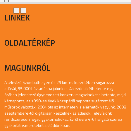
LINKEK
OLDALTÉRKÉP
MAGUNKRÓL
A televízó Szombathelyen és 25 km-es körzetében sugározza
adását, 55.000 háztartásba jutunk el. A kezdeti kéthetente egy
órában jelentkező úgynevezett konzerv magazinokat a hetente, majd
kétnaponta, az 1990-es évek közepétől naponta sugárzott élő
műsorok váltották. 2004 óta az interneten is elérhetők vagyunk. 2008
szeptemberé-től digitálisan készülnek az adások. Televíziónk
rendszeresen fogad gyakornokokat. Évről évre 4-6 hallgató szerez
gyakorlati ismereteket a stúdiónkban.