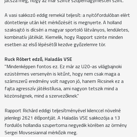
játsza meg, hogy az már szinte szupernagymesteri szint."
A vasi sakkozó eddig remekül teljesít: a nyitófordulóban elért
döntetlenje után két mérkőzését is megnyerte. A holland
szaksajtó is dícséri a magyar sportoló látványos, lendületes,
kombinatív játékát. Kiemelik, hogy Rapport szinte minden
esetben az első lépésétől kezdve győzelemre tör.
Ruck Róbert edző, Haladás VSE
"Mindenképpen fontos ez. Ez már az U20-as világbajnoki
ezüstérmes versenyén is kitűnt, hogy nem csak maga a
számszerű eredmény volt nagyon jó, hanem Ricsinek ez a
fajta agresszív játékstílusa, ami nagyon tetszik mind a
közönségnek, mind a szervezőknek."
Rapport Richárd eddigi teljesítményével kilenccel növelné
jelenlegi 2621 élőpontját. A Haladás VSE sakkozója a 13
fordulós hollandia szupertorna negyedik körében az örmény
Sergei Movsesiannal mérkőzik meg.