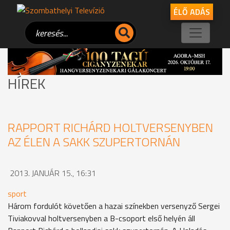
ÉLŐ ADÁS
HÍREK
RAPPORT RICHÁRD HOLTVERSENYBEN
AZ ÉLEN A SAKK SZUPERTORNÁN
2013. JANUÁR 15., 16:31
sport
Három fordulót követően a hazai színekben versenyző Sergei
Tiviakovval holtversenyben a B-csoport első helyén áll