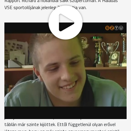
Rapport Richárd a hollandiai sakk szupertornán. A Haladás
VSE sportolójának jelenleg 2,5 pontja van.
A hollandiai Wijk ann Zeeben szombaton kezdődött meg az a
sakk szupertorna, melynek B-csoportjában szerepel Rapport
Richárd. A Haladás VSE 17 esztendős nemzetközi
nagymestere eddig a holland Robin van Kampen és Spike
Ernst, valamint a francia Romain Edouard ellen ült asztalhoz.
A vasi sakkozó három fordulót követően minden előzetes
várakozást felülmúlva 2,5 ponttal rendelkezik.
Rapport Tamás menedzser
"Én azt gondolom, hogy Ricsi nagyon erős. Aki a partikat
élőben követi, azt láthatja, hogy hogyan játszik időelőnyben
és időzavarban is. Tahát a küzdelem részében nagyon erős. Én
azt gondolom, hogy maximálisan felkészült. Ezt az elmúlt két
partija abszolút mutatta, mert azok a partik neki itthon a
táblán már szinte kijöttek. Ettől függetlenül olyan erővel