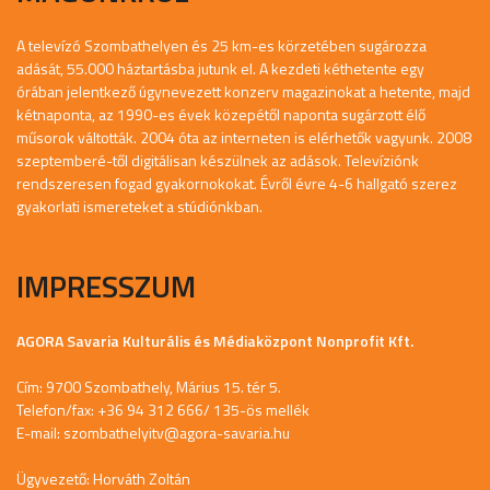
A televízó Szombathelyen és 25 km-es körzetében sugározza
adását, 55.000 háztartásba jutunk el. A kezdeti kéthetente egy
órában jelentkező úgynevezett konzerv magazinokat a hetente, majd
kétnaponta, az 1990-es évek közepétől naponta sugárzott élő
műsorok váltották. 2004 óta az interneten is elérhetők vagyunk. 2008
szeptemberé-től digitálisan készülnek az adások. Televíziónk
rendszeresen fogad gyakornokokat. Évről évre 4-6 hallgató szerez
gyakorlati ismereteket a stúdiónkban.
IMPRESSZUM
AGORA Savaria Kulturális és Médiaközpont Nonprofit Kft.
Cím: 9700 Szombathely, Márius 15. tér 5.
Telefon/fax: +36 94 312 666/ 135-ös mellék
E-mail:
szombathelyitv@agora-savaria.hu
Ügyvezető: Horváth Zoltán