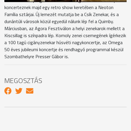
Számos zenei programot is kínál az Agora. Szombathelyen
koncerteznek majd egy retro show keretében a Neoton
Família sztárjai. Új lemezét mutatja be a Csík Zenekar, és a
dunántúli városok közül egyedül nálunk lép fel a Quimby.
Márciusban, az Agora Fesztiválon a helyi zenekarok mellett a
Kiscsillag is színpadra lép. Komoly zenei csemegének ígérkezik
a 100 tagú cigányzenekar húsvéti nagykoncertje, az Omega
50 éves jubileumi koncertje és rendhagyó programmal készül
Szombathelyre Presser Gábor is.
MEGOSZTÁS