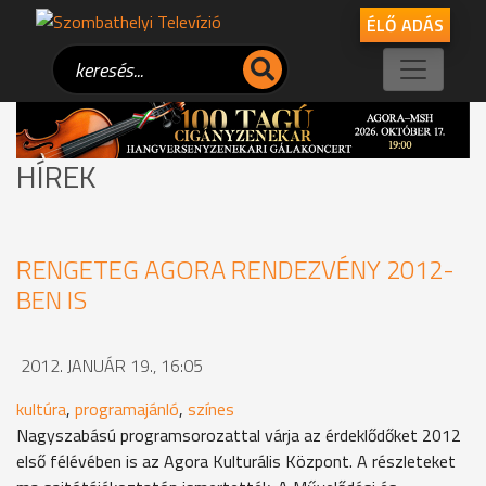
ÉLŐ ADÁS
HÍREK
RENGETEG AGORA RENDEZVÉNY 2012-
BEN IS
2012. JANUÁR 19., 16:05
kultúra
,
programajánló
,
színes
Nagyszabású programsorozattal várja az érdeklődőket 2012
első félévében is az Agora Kulturális Központ. A részleteket