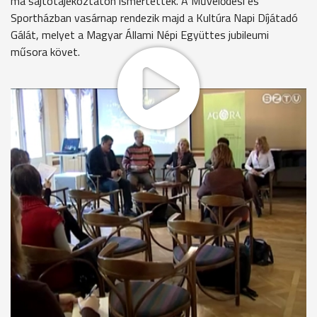
ma sajtótájékoztatón ismertették. A Művelődési és
Sportházban vasárnap rendezik majd a Kultúra Napi Díjátadó
Gálát, melyet a Magyar Állami Népi Együttes jubileumi
műsora követ.
Az Agora-Gyermekek Házában hétfőtől a magyar nyelvé és
irodalomé lesz a főszerep a Gyermek Kulturális hét keretében,
februárban néprajzi heteket, márciusban művészeti
fesztivált, majusban pedig gyermeknapot rendeznek. Lesz
majd farsangi és húsvéti játszóház, kányavári kirándulás és
számos kézműves foglalkozás is. Továbbra is artmoziként
üzemel, de a tervezett digitális átállás után premierfilmekre is
várja majd a közönséget a Savaria Filmszínház. A szabadtéri
programok sorában az Agora saját gasztronómiai és
tehetség-felkaroló fesztivált is szervez majd májusban.
Grünwald Stefánia - igazgató, Agora Kulturális Központ