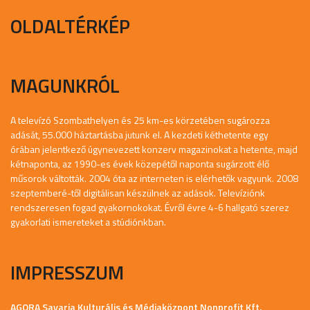
OLDALTÉRKÉP
MAGUNKRÓL
A televízó Szombathelyen és 25 km-es körzetében sugározza
adását, 55.000 háztartásba jutunk el. A kezdeti kéthetente egy
órában jelentkező úgynevezett konzerv magazinokat a hetente, majd
kétnaponta, az 1990-es évek közepétől naponta sugárzott élő
műsorok váltották. 2004 óta az interneten is elérhetők vagyunk. 2008
szeptemberé-től digitálisan készülnek az adások. Televíziónk
rendszeresen fogad gyakornokokat. Évről évre 4-6 hallgató szerez
gyakorlati ismereteket a stúdiónkban.
IMPRESSZUM
AGORA Savaria Kulturális és Médiaközpont Nonprofit Kft.