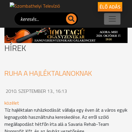
ÉLŐ ADÁS
HÍREK
RUHA A HAJLÉKTALANOKNAK
2010. SZEPTEMBER 13., 16:13
közélet
Tíz hajléktalan ruházkodását vállalja egy éven át a város egyik
legnagyobb használtruha kereskedése. Az erről szóló
megállapodást hétfőn írta alá a Savaria Rehab-Team
Nonprofit Kft. és az áruház vezetősége.