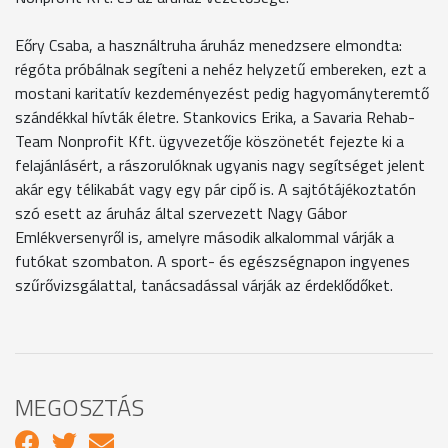
Eőry Csaba, a használtruha áruház menedzsere elmondta:
régóta próbálnak segíteni a nehéz helyzetű embereken, ezt a
mostani karitatív kezdeményezést pedig hagyományteremtő
szándékkal hívták életre. Stankovics Erika, a Savaria Rehab-
Team Nonprofit Kft. ügyvezetője köszönetét fejezte ki a
felajánlásért, a rászorulóknak ugyanis nagy segítséget jelent
akár egy télikabát vagy egy pár cipő is. A sajtótájékoztatón
szó esett az áruház által szervezett Nagy Gábor
Emlékversenyről is, amelyre második alkalommal várják a
futókat szombaton. A sport- és egészségnapon ingyenes
szűrővizsgálattal, tanácsadással várják az érdeklődőket.
MEGOSZTÁS