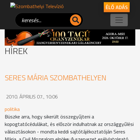
ÉLŐ ADÁS
HÍREK
SERES MÁRIA SZOMBATHELYEN
2010. ÁPRILIS 07., 10:06
politika
Büszke arra, hogy sikerült összegyűjteni a
kopogtatócédulákat, és először indulhatnak az országgyűlési
választásokon - mondta keddi sajtótájékoztatóján Seres
Mária, a Civil Mozgalom elnöke. A szervezet esélylatolgató