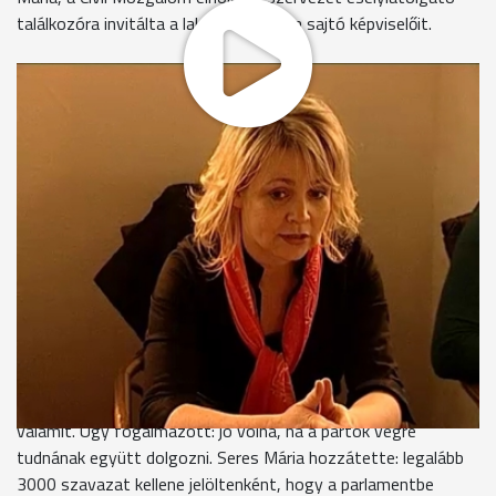
találkozóra invitálta a lakosságot és a sajtó képviselőit.
Ez a választás mérföldkő a Civil Mozgalom életében, és
büszkék vagyunk rá, hogy letettünk valamit az asztalra -
mondta Seres Mária keddi sajtótájékoztatón. Hangsúlyozta:
míg a többi pártnál hatalmas pénzösszegek mentek el a
kampányra, addig a Civil Mozgalom számára kínlódás a
pénztelenség, de ez a függetlenségük alapja.
"Ha az 5 %-ot elérjük, sokan fognak örülni, és ha nem érjük el
az 5 %-ot, sokan fogják sajnálni, miért nem tudtak erről, miért
nem segítettek."
Seres Mária szerint a Civil Mozgalom jelöltjei eddig is a
közösségért dolgoztak, és mindenki fel tud már mutatni
valamit. Úgy fogalmazott: jó volna, ha a pártok végre
tudnának együtt dolgozni. Seres Mária hozzátette: legalább
3000 szavazat kellene jelöltenként, hogy a parlamentbe