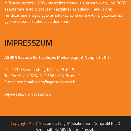
műsorok váltották. 2004 óta az interneten is elérhetők vagyunk. 2008
szeptemberé-től digitálisan készülnek az adások. Televíziónk
rendszeresen fogad gyakornokokat. Évről évre 4-6 hallgató szerez
gyakorlati ismereteket a stúdiónkban.
IMPRESSZUM
AGORA Savaria Kulturális és Médiaközpont Nonprofit Kft.
Cím: 9700 Szombathely, Márius 15. tér 5.
Telefon/fax: +36 94 312 666/ 135-ös mellék
E-mail:
szombathelyitv@agora-savaria.hu
Ügyvezető: Horváth Zoltán
Copyright © 2019
Szombathelyi Médiaközpont Nonprofit Kft. &
Szombathely MJV Önkormányzata