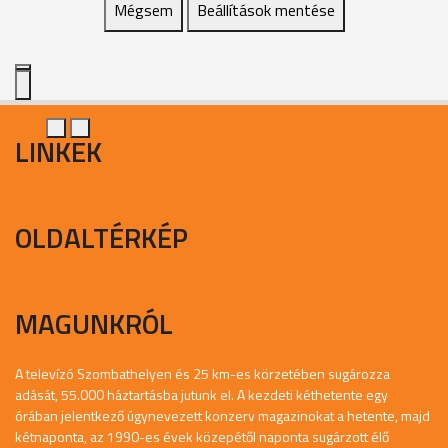
Mégsem
Beállítások mentése
LINKEK
OLDALTÉRKÉP
MAGUNKRÓL
A televízó Szombathelyen és 25 km-es körzetében sugározza
adását, 55.000 háztartásba jutunk el. A kezdeti kéthetente egy
órában jelentkező úgynevezett konzerv magazinokat a hetente, majd
kétnaponta, az 1990-es évek közepétől naponta sugárzott élő