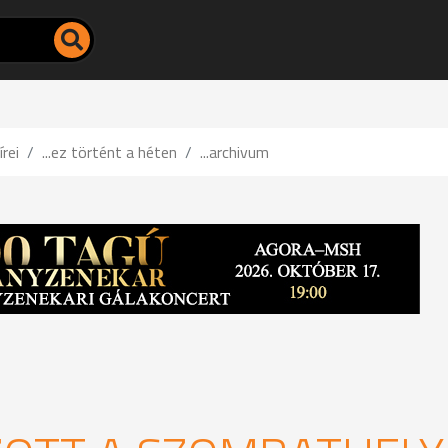
írei
...ez történt a héten
...archivum