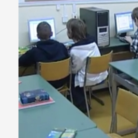
Englert Zsolt - igazgató, Brenner János Óvoda, Ál
"Az iskolának nagy szüksége volt már erre a fejles
ez 8 tantermi csomagot jelent, ami digitális táblát,
segítségével egyrészt az informatika oktatás is me
bevezetni."
Emellett a sajátos nevelési igényű gyermekek szá
tanulást. Hosszú éveken keresztül csak ritkán, vag
így leginkább csak azokat az eszközöket tudták bes
sajtótájékoztatón. Ezentúl igyekeznek kihasználni 
Dr. Veres András - megyéspüspök
"Az egyházi oktatási intézményeink még több mind
még más jellegű hiánypótló pályázatokon is szeret
ilyen jellegű fejlesztésekre képesek legyünk."
Még tart a közbeszerzési eljárás, várhatóan az új