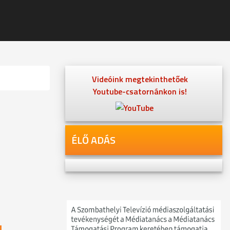
Videóink megtekinthetőek
Youtube-csatornánkon is!
ÉLŐ ADÁS