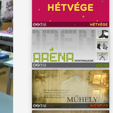
tében
nek a
ra a
sekre,
zik, de
, hogy
ásban.