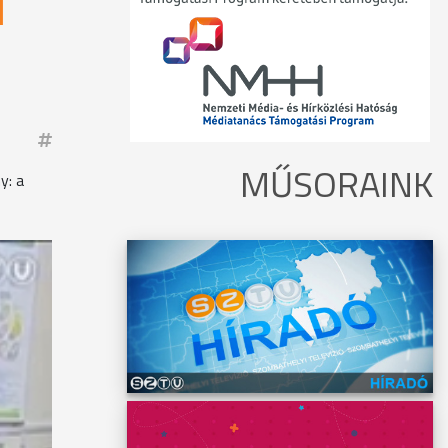
I
MŰSORAINK
y: a
k közül