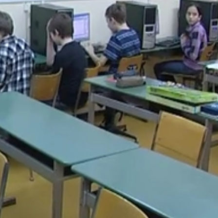
talános Iskola és Kollégium
ztésre, ami nem kicsi. A Brenner János általános Iskola ese
 projektort, laptopokat jelent. illetve 27 számítógépet, ami
g fog újulni, illetve a nyelvoktatásba szeretnénk ezt még
mára is érkezik egy olyan eszköz, mely megkönnyíti számuk
y egyáltalán nem pályázhattak az egyházi iskolák fejleszté
zerezni, amire saját pénzből futotta - hangzott el a
a pályázati lehetőségeket.
enben hiányt szenvednek, legtöbbször a tornaterem hiány
nénk elindulni, mert újra mondom, az önerő az kevés lenne
 tanévben már használhatják az új számítógépeket az oktat