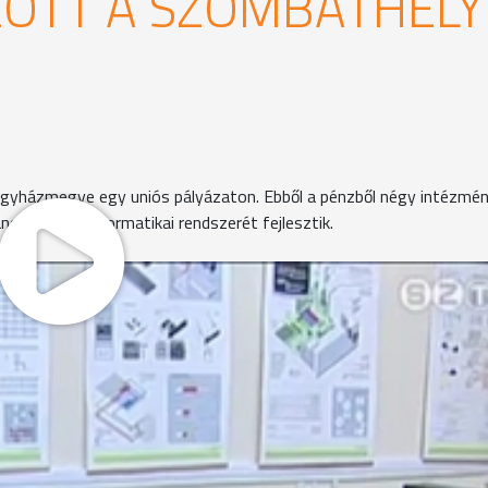
ZOTT A SZOMBATHELY
egyházmegye egy uniós pályázaton. Ebből a pénzből négy intézmén
ános iskolák informatikai rendszerét fejlesztik.
ású intézmények pályázhattak - hangzott el a mai
 fektettek a számítástechnika oktatására. A 7. évfolyamoso
izsgát. A mostani pályázatnak köszönhetően közel 14 millió