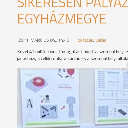
SIKERESEN PÁLYÁ
EGYHÁZMEGYE
2011. MÁRCIUS 04., 14:45
oktatás
,
vallás
Közel 41 millió forint támogatást nyert a szombathelyi 
jánosházi, a celldömölki, a sárvári és a szombathelyi által
Ez volt az első alkalom, hogy az egyházi fenntart
sajtótájékoztatón.
A Brenner János iskolában eddig is nagy hangsúlyt
évről évre egyre többen teszik le az ECDL-start v
forintból kap új eszközöket az iskola.