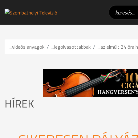
...videós anyagok
...legolvasottabbak
...az elmúlt 24 óra h
HÍREK