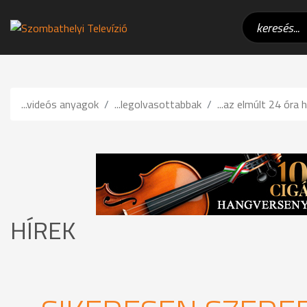
...videós anyagok
...legolvasottabbak
...az elmúlt 24 óra h
HÍREK