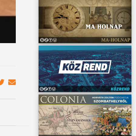
ni a
ban
a