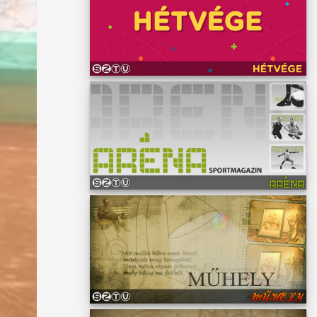
 Minden
azok
lyás
arbara
ítani
zesen
s