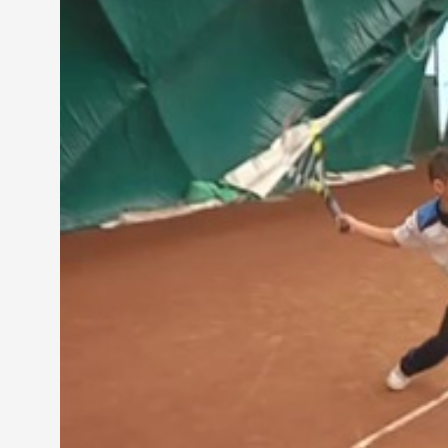
“A játékosokkal teljes mértékben elégedett vagyo
feladatot megcsináltak. Sikerült nagyon jó eredmén
bajnokságon Kovács Barbara 3. helyezést ért el. Ez
mind jobb körülmények között teniszeznek.”
A Szombathelyi Sportiskola teniszezői a téli idős
országos bajnokságot azonban kemény borításon r
komoly hátrányban volt a többiekkel szemben.
Kovács Barbara teniszező, Szombathelyi Sportis
“Én végül is nagyon elégedett vagyok a 3. hellyel.
arra, hogy bekerülök a négybe, mert nagyon erős a
A kisebbek az országos iskolatenisz bajnokságon 
hét érmet hoztak haza a szombathelyi gyerekek. A
tanulója, Jámbor Marcell gyűjtötte be.
Jámbor Marcell teniszező, Szombathelyi Sportisk