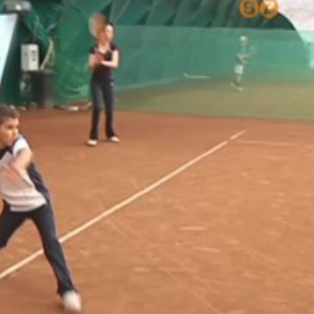
k. Az utóbbi időben nagyon komolyan vették az edzéseket.
yeket elérniük a kicsiknek és a nagyoknak is. Az országos
 kiemelkedő eredmény. Akikkel fel kell vennie a versenyt, 
zakban kizárólag salakon gyakorolnak. A budapesti fedettpá
endezték, így az U16-os korosztályban szereplő Kovács B
kola
 Annak ellenére, hogy a 4. kiemelt voltam nem lehetett szám
 mi korosztályunk.
léptek pályára. A Marcaliban megrendezett versenyről öss
z egyik első helyezést a Gothard-iskola harmadik osztályo
ola