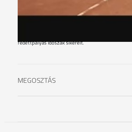
"Sokat edzettünk és nagyon kemények voltak az ed
pályára a labdákat.”
A sportiskolások jelenleg Szoó Dániel és Szabó Ha
gyakorolnak. Hamarosan azonban elkezdődik a szaba
fedettpályás időszak sikereit.
MEGOSZTÁS