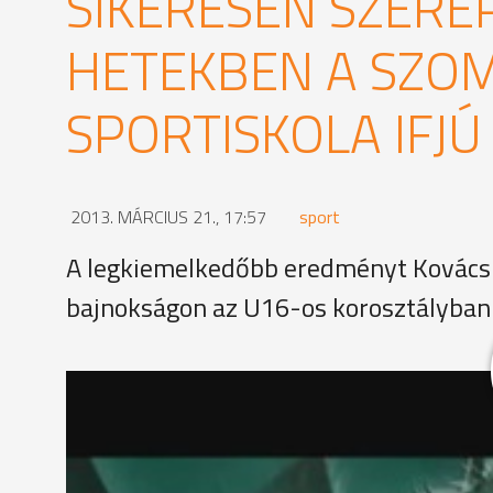
SIKERESEN SZERE
HETEKBEN A SZOM
SPORTISKOLA IFJÚ
2013. MÁRCIUS 21., 17:57
sport
A legkiemelkedőbb eredményt Kovács B
bajnokságon az U16-os korosztályban 
Közel tíz érmes helyezéssel gazdagodtak az utóbbi
teniszezői. Az ifjú sportolók Budapesten a korosz
megrendezett országos iskolatenisz bajnokságon i
Szoó Dániel edző, Szombathelyi Sportiskola