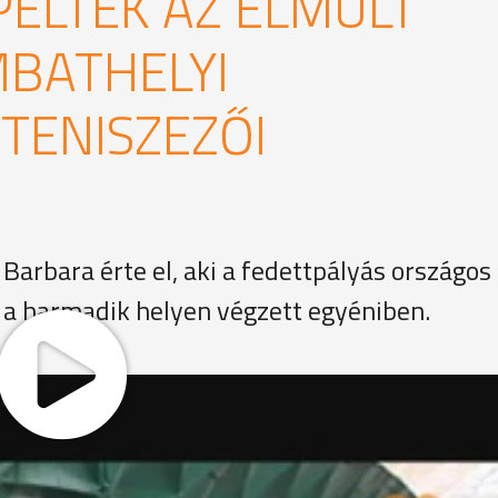
PELTEK AZ ELMÚLT
BATHELYI
 TENISZEZŐI
arbara érte el, aki a fedettpályás országos
a harmadik helyen végzett egyéniben.
 idők legjelentősebb versenyein a Szombathelyi Sportisko
tályos fedettpályás országos bajnokságon, valamint a Marc
s remekeltek.