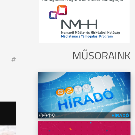
MŰSORAINK
la
aliban