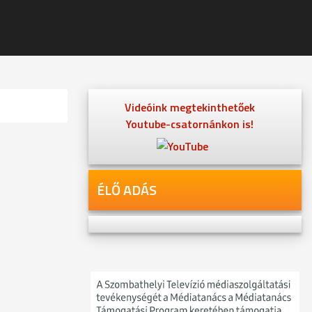
Videóink megtekinthetőek
Youtube-csatornánkon is!
ÉLŐ ADÁS