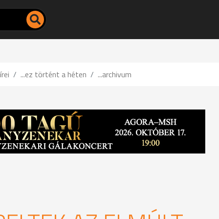
írei
...ez történt a héten
...archivum