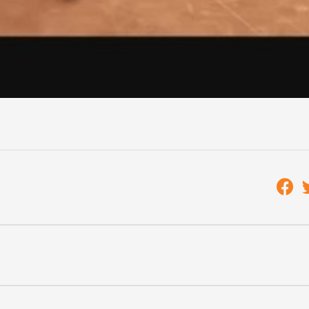
zések. Figyeltem a labdákra, minél jobban. Próbáltam beüt
jnalka irányításával még a Sportligetben felállított sátor
dtéri idény is, melyen folytatni akarják a vasi gyerekek 