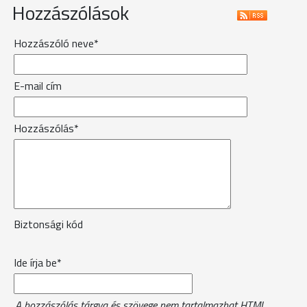
Hozzászólások
Hozzászóló neve*
E-mail cím
Hozzászólás*
Biztonsági kód
Ide írja be*
A hozzászólás tárgya és szövege nem tartalmazhat HTML