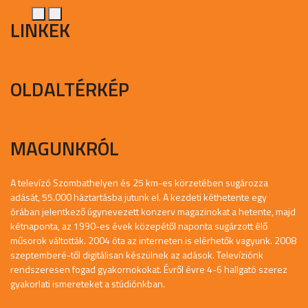
LINKEK
OLDALTÉRKÉP
MAGUNKRÓL
A televízó Szombathelyen és 25 km-es körzetében sugározza
adását, 55.000 háztartásba jutunk el. A kezdeti kéthetente egy
órában jelentkező úgynevezett konzerv magazinokat a hetente, majd
kétnaponta, az 1990-es évek közepétől naponta sugárzott élő
műsorok váltották. 2004 óta az interneten is elérhetők vagyunk. 2008
szeptemberé-től digitálisan készülnek az adások. Televíziónk
rendszeresen fogad gyakornokokat. Évről évre 4-6 hallgató szerez
gyakorlati ismereteket a stúdiónkban.