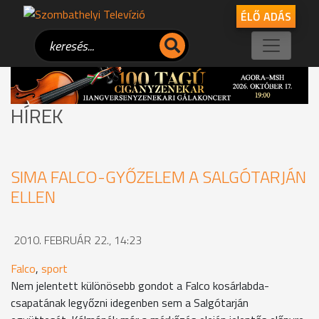
ÉLŐ ADÁS
HÍREK
SIMA FALCO-GYŐZELEM A SALGÓTARJÁN
ELLEN
2010. FEBRUÁR 22., 14:23
Falco
,
sport
Nem jelentett különösebb gondot a Falco kosárlabda-
csapatának legyőzni idegenben sem a Salgótarján