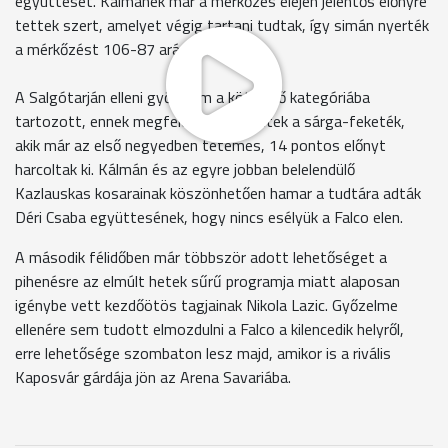
együttesét. Kálmánék már a mérkőzés elején jelentős előnyre
tettek szert, amelyet végig tartani tudtak, így simán nyerték
a mérkőzést 106-87 arányban.
A Salgótarján elleni győzelem a kötelező kategóriába
tartozott, ennek megfelelően is kezdtek a sárga-feketék,
akik már az első negyedben tetemes, 14 pontos előnyt
harcoltak ki. Kálmán és az egyre jobban belelendülő
Kazlauskas kosarainak köszönhetően hamar a tudtára adták
Déri Csaba együttesének, hogy nincs esélyük a Falco elen.
A második félidőben már többször adott lehetőséget a
pihenésre az elmúlt hetek sűrű programja miatt alaposan
igénybe vett kezdőötös tagjainak Nikola Lazic. Győzelme
ellenére sem tudott elmozdulni a Falco a kilencedik helyről,
erre lehetősége szombaton lesz majd, amikor is a rivális
Kaposvár gárdája jön az Arena Savariába.