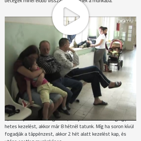
betegek minél előbb visszatérhessenek a munkába.
Tavaly az év első öt hónapjában átlagosan 22, idén pedig 21
napig voltak táppénzen a Vas megyeiek. A táppénz szabályai
az elmúlt négy évben folyamatosan szigorodtak, ebből
adódik, hogy 2011-ben 50 millióval kevesebbet fizettek ki
ilyen jogcímen, mint egy évvel korábban.
A Rumi úti rendelőben dolgozó háziorvosok még nem kaptak
hivatalos értesítést az új rendszerről. Péter doktor azt
mondja, eddig esetenként több hetet kellett várni egy-egy
szakorvosi vizsgálatra, emiatt sokszor hosszúra nyúlt a
keresőképtelenség.
Dr. Péter László háziorvos
1,5 hónapot vár a vizsgálatra, ott javasolnak esetleg egy két
hetes kezelést, akkor már 8 hétnél tatunk. Míg ha soron kívül
fogadják a táppénzest, akkor 2 hét alatt kezelést kap, és