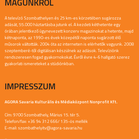
MAGUNKRÓL
A televízó Szombathelyen és 25 km-es körzetében sugározza
adását, 55.000 háztartásba jutunk el. A kezdeti kéthetente egy
órában jelentkező úgynevezett konzerv magazinokat a hetente, majd
kétnaponta, az 1990-es évek közepétől naponta sugárzott élő
műsorok váltották. 2004 óta az interneten is elérhetők vagyunk. 2008
szeptemberé-től digitálisan készülnek az adások. Televíziónk
rendszeresen fogad gyakornokokat. Évről évre 4-6 hallgató szerez
gyakorlati ismereteket a stúdiónkban.
IMPRESSZUM
AGORA Savaria Kulturális és Médiaközpont Nonprofit Kft.
Cím: 9700 Szombathely, Márius 15. tér 5.
Telefon/fax: +36 94 312 666/ 135-ös mellék
E-mail:
szombathelyitv@agora-savaria.hu