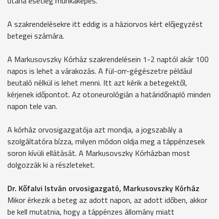
utána esetleg munkaképes.
A szakrendelésekre itt eddig is a háziorvos kért előjegyzést
betegei számára.
A Markusovszky Kórház szakrendelésein 1-2 naptól akár 100
napos is lehet a várakozás. A fül-orr-gégészetre például
beutaló nélkül is lehet menni. Itt azt kérik a betegektől,
kérjenek időpontot. Az otoneurológián a határidőnapló minden
napon tele van.
A kórház orvosigazgatója azt mondja, a jogszabály a
szolgáltatóra bízza, milyen módon oldja meg a táppénzesek
soron kívüli ellátását. A Markusovszky Kórházban most
dolgozzák ki a részleteket.
Dr. Kőfalvi István orvosigazgató, Markusovszky Kórház
Mikor érkezik a beteg az adott napon, az adott időben, akkor
be kell mutatnia, hogy a táppénzes állomány miatt