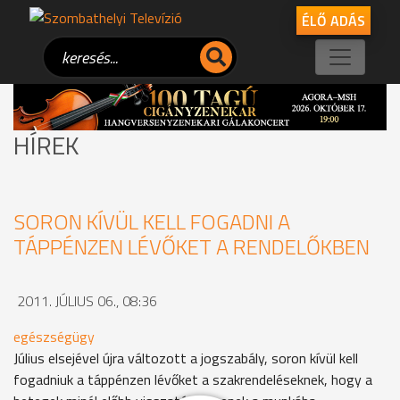
ÉLŐ ADÁS
HÍREK
SORON KÍVÜL KELL FOGADNI A
TÁPPÉNZEN LÉVŐKET A RENDELŐKBEN
2011. JÚLIUS 06., 08:36
egészségügy
Július elsejével újra változott a jogszabály, soron kívül kell
fogadniuk a táppénzen lévőket a szakrendeléseknek, hogy a