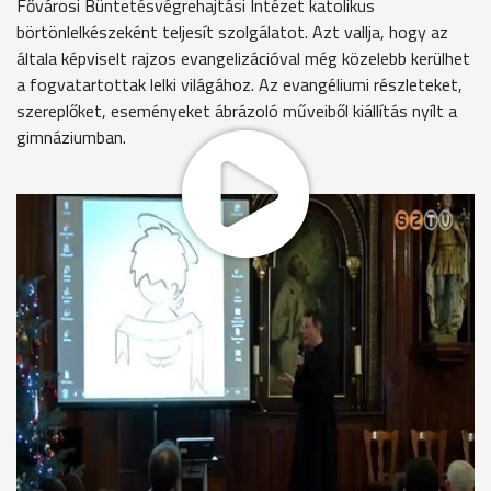
Fővárosi Büntetésvégrehajtási Intézet katolikus
börtönlelkészeként teljesít szolgálatot. Azt vallja, hogy az
általa képviselt rajzos evangelizációval még közelebb kerülhet
a fogvatartottak lelki világához. Az evangéliumi részleteket,
szereplőket, eseményeket ábrázoló műveiből kiállítás nyílt a
gimnáziumban.
Zoltán atya a Fővárosi Büntetésvégrehajtási Intézet
katolikus börtönlelkészeként teljesít szolgálatot. Azt vallja,
hogy az általa képviselt rajzos evangelizációval még közelebb
kerülhet a fogvatartottak lelki világához. Az evangéliumi
részleteket, szereplőket, eseményeket ábrázoló műveiből
kiállítás nyílt a gimnáziumban.
MEGOSZTÁS