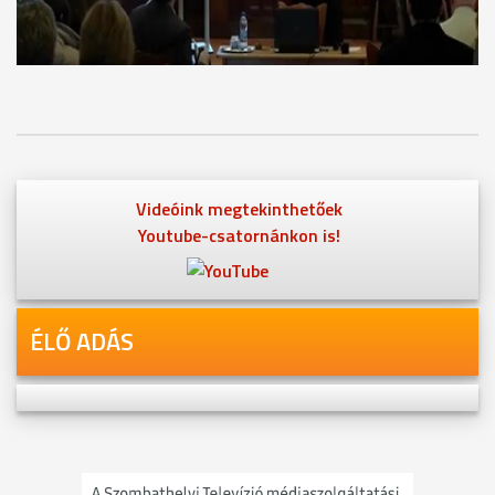
Videóink megtekinthetőek
Youtube-csatornánkon is!
ÉLŐ ADÁS