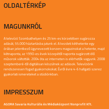
OLDALTÉRKÉP
MAGUNKRÓL
A televízó Szombathelyen és 25 km-es körzetében sugározza
adását, 55.000 háztartásba jutunk el. A kezdeti kéthetente egy
órában jelentkező úgynevezett konzerv magazinokat a hetente, majd
kétnaponta, az 1990-es évek közepétől naponta sugárzott élő
műsorok váltották. 2004 óta az interneten is elérhetők vagyunk. 2008
szeptemberé-től digitálisan készülnek az adások. Televíziónk
rendszeresen fogad gyakornokokat. Évről évre 4-6 hallgató szerez
gyakorlati ismereteket a stúdiónkban.
IMPRESSZUM
AGORA Savaria Kulturális és Médiaközpont Nonprofit Kft.