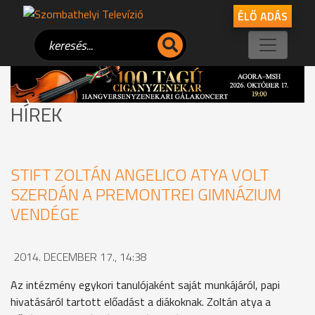
ÉLŐ ADÁS
HÍREK
STIFT ZOLTÁN ANGELICO ATYA VOLT
SZERDÁN A PREMONTREI GIMNÁZIUM
VENDÉGE
2014. DECEMBER 17., 14:38
Az intézmény egykori tanulójaként saját munkájáról, papi
hivatásáról tartott előadást a diákoknak. Zoltán atya a