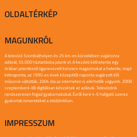
OLDALTÉRKÉP
MAGUNKRÓL
A televízó Szombathelyen és 25 km-es körzetében sugározza
adását, 55.000 háztartásba jutunk el. A kezdeti kéthetente egy
órában jelentkező úgynevezett konzerv magazinokat a hetente, majd
kétnaponta, az 1990-es évek közepétől naponta sugárzott élő
műsorok váltották. 2004 óta az interneten is elérhetők vagyunk. 2008
szeptemberé-től digitálisan készülnek az adások. Televíziónk
rendszeresen fogad gyakornokokat. Évről évre 4-6 hallgató szerez
gyakorlati ismereteket a stúdiónkban.
IMPRESSZUM