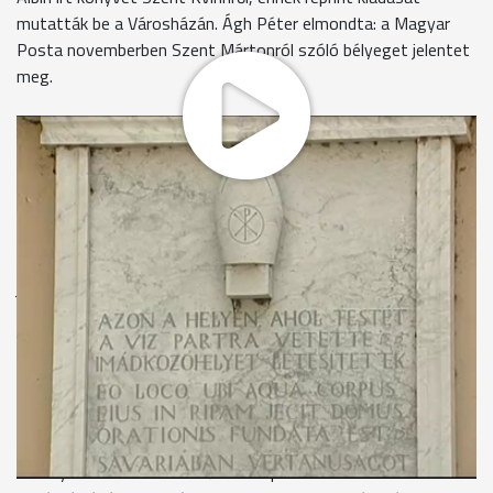
mutatták be a Városházán. Ágh Péter elmondta: a Magyar
Posta novemberben Szent Mártonról szóló bélyeget jelentet
meg.
A szalézi templom főoltárképe Szent Kvirin püspök
vértanúságát ábrázolja. 303. június 4-én egy malomkővel a
nyakában a Perint-patakba lökték, miután nem volt hajlandó
hitét megtagadni és áldozatot bemutatni a császárnak.
Szent Kvirin koráról, vértanúságáról, tiszteletéről írt könyvet
még az 1930-as években Balogh Albin, amit reprint kiadásban
jelentetett meg Szombathely. Ágh Péter a bemutatón
kiemelte: fontos, hogy Szombathely Szent Márton, és Szent
Kvirin kultuszát is ápolja.
Puskás Tivadar polgármester köszöntőjében utalt rá: Szent
Kvirin a kitartásnak és a keresztény hitvallásnak a példaképe.
Tóth Endre régész beszédében azt mondta: kirakatperben
ítélték halálra a püspököt.
A könyvbemutatót követően az Óperint utcai Szent Kvirin