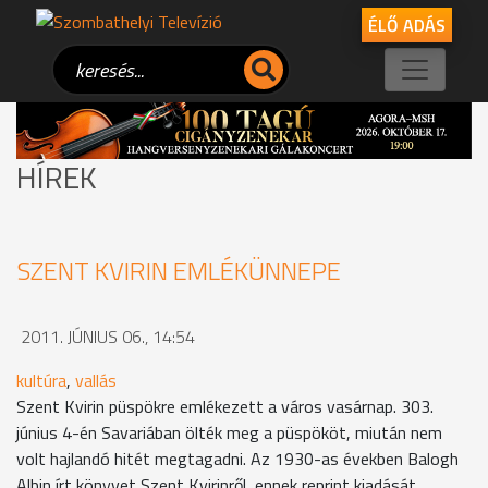
ÉLŐ ADÁS
HÍREK
SZENT KVIRIN EMLÉKÜNNEPE
2011. JÚNIUS 06., 14:54
kultúra
,
vallás
Szent Kvirin püspökre emlékezett a város vasárnap. 303.
június 4-én Savariában ölték meg a püspököt, miután nem
volt hajlandó hitét megtagadni. Az 1930-as években Balogh
Albin írt könyvet Szent Kvirinről, ennek reprint kiadását