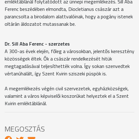
emléktáblánál folytatódott az ünnepi megemlékezés. Sill Aba
Ferenc beszédében elmondta, Diocletianus császár azt a
parancsolta a birodalom alattvalóinak, hogy a pogány istenek
oltárán áldozatot mutassanak be.
Dr. Sill Aba Ferenc - szerzetes
A 300-as évek elején, főleg a városokban, jelentős keresztény
közösségek éltek. Ők a császár rendelkezését hitük
megtagadásával teljesíthették volna. Így sokan szenvedtek
vértanúhalált, így Szent Kvirin sziszeki püspök is.
A megemlékezés végén civil szervezetek, egyházközségek,
valamint a város képviselői koszorúkat helyeztek el a Szent
Kvirin emléktáblánál.
MEGOSZTÁS