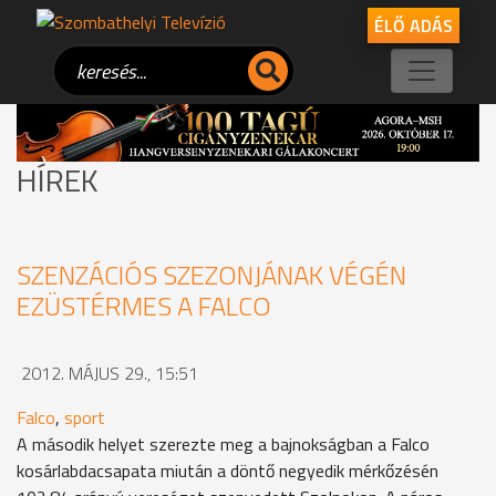
ÉLŐ ADÁS
HÍREK
SZENZÁCIÓS SZEZONJÁNAK VÉGÉN
EZÜSTÉRMES A FALCO
2012. MÁJUS 29., 15:51
Falco
,
sport
A második helyet szerezte meg a bajnokságban a Falco
kosárlabdacsapata miután a döntő negyedik mérkőzésén