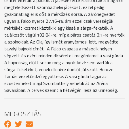
center elterült a padlón. A játékvezetők kiállították a magáról
megfeledkezett szombathelyi játékost, ezzel pedig
gyakorlatilag el is dőlt a mérkőzés sorsa. A zárónegyedet
ugyan a Falco nyerte 27:16-ra, ám ezzel csak vereségük
mértékét kozmetikázták ki egy kissé a sárga-feketék. A
találkozót végül 102:84-re, míg a páros csatát 3:1-re nyerték
a szolnokiak. Az Olaj így ismét aranyérmes lett, megvédte
tavalyi bajnoki címét. A Falco csapata a második helyen
végzett és ezért minden dícséretet megérdemel a vasi gárda.
A bajnokság előtt sokan még a nyolc közé sem várták a
sárga-feketéket, ennek ellenére döntőt játszott Bencze
Tamás vezetőedző együttese. A vasi gárda tagjai az
ezüstérmeket majd Szombathely vehetik át az Aréna
Savariában. A tervek szerint a hétvégén lesz az ünnepség.
MEGOSZTÁS