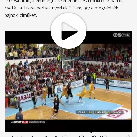
102:84 arányú vereséget szenvedett Szolnokon. A páros
csatát a Tisza-partiak nyerték 3:1-re, így a megvédték
bajnoki címüket.
Zsúfolt ház, remek hangulat fogadta Szolnokon a bajnoki
döntő negyedik találkozóján a csapatokat. A mérkőzést a 2:1-
es hátrányban lévő szombathelyiek kezdték jobban: a
harmadik perc végén 8:5-re vezettek Szabó Zsolt
ponterősségére alapozva. A folytatásban azonban elkapták a
fonalat a szolnoki mesterlövészek és tripláiknak
köszönhetően az első negyed végén már 13 ponttal jártak
előrébb Pór Péter tanítványai. A második etapban egy újabb
tizest vertek a Falcóra a Tisza-partiak, így a félidő végén már
63:40-es eredményt állt a táblán. Fordulás után semmit sem
változott a koreográfia: a hazaiak látványos támadásaik
végén rendre betaláltak, míg a vasiak csak szenvedtek a
pályán. A 29. percben Djordje Pantelics és Trepák Zoltán
között támadt nézeteltérés, aminek a végén a szolnoki