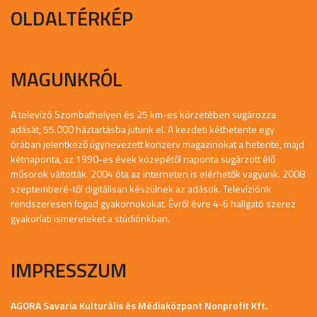
OLDALTÉRKÉP
MAGUNKRÓL
A televízó Szombathelyen és 25 km-es körzetében sugározza
adását, 55.000 háztartásba jutunk el. A kezdeti kéthetente egy
órában jelentkező úgynevezett konzerv magazinokat a hetente, majd
kétnaponta, az 1990-es évek közepétől naponta sugárzott élő
műsorok váltották. 2004 óta az interneten is elérhetők vagyunk. 2008
szeptemberé-től digitálisan készülnek az adások. Televíziónk
rendszeresen fogad gyakornokokat. Évről évre 4-6 hallgató szerez
gyakorlati ismereteket a stúdiónkban.
IMPRESSZUM
AGORA Savaria Kulturális és Médiaközpont Nonprofit Kft.