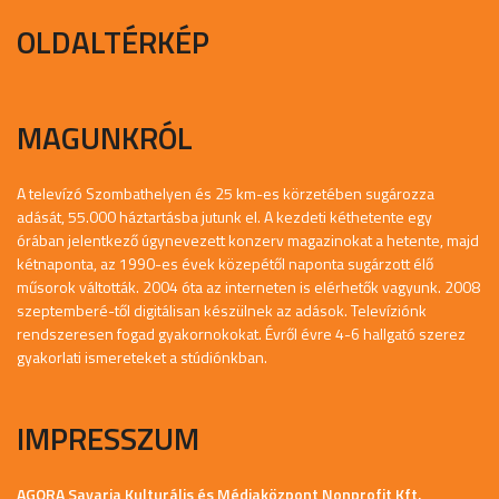
OLDALTÉRKÉP
MAGUNKRÓL
A televízó Szombathelyen és 25 km-es körzetében sugározza
adását, 55.000 háztartásba jutunk el. A kezdeti kéthetente egy
órában jelentkező úgynevezett konzerv magazinokat a hetente, majd
kétnaponta, az 1990-es évek közepétől naponta sugárzott élő
műsorok váltották. 2004 óta az interneten is elérhetők vagyunk. 2008
szeptemberé-től digitálisan készülnek az adások. Televíziónk
rendszeresen fogad gyakornokokat. Évről évre 4-6 hallgató szerez
gyakorlati ismereteket a stúdiónkban.
IMPRESSZUM
AGORA Savaria Kulturális és Médiaközpont Nonprofit Kft.