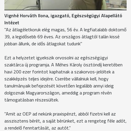
tendencia aggasztó.
Vignhé Horváth Ilona, igazgató, Egészségügyi Alapellátó
Intézet
"Az átlagéletkoruk elég magas, 56 év. A legfiatalabb doktornő
39, a legidősebb 69 éves. Az országos átlagtól talán kissé
jobban állunk, de idős átlagokat tudunk"
Ezt a helyzetet igyekszik orvosolni az egészségügyi
szaktárca új programja. A Méhes Károly ösztöndíj keretében
havi 200 ezer forintot kaphatnak a szakorvos-jelöltek a
szakképzés teljes idejére. Cserébe vállalniuk kell, hogy
tanulmányaik befejezését követően legalább annyi ideig
dolgoznak Magyarországon, ameddig a program révén
támogatásban részesültek.
"Amit az OEP ad nekünk praxispénzt, abból fizetni kell az
asszisztens bérét, a saját bérünket, ezt a rengeteg féle adót,
a rendelő fenntartását, az autót."