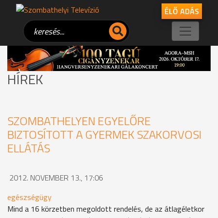
ÉLŐ ADÁS
HÍREK
SZOMBATHELYEN EGYELŐRE
BIZTOSÍTOTT A GYERMEK SZAKORVOSI
ELLÁTÁS
2012. NOVEMBER 13., 17:06
egészségügy
Mind a 16 körzetben megoldott rendelés, de az átlagéletkor