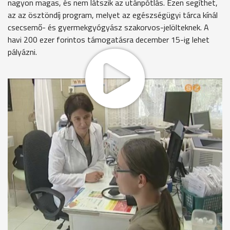
nagyon magas, és nem látszik az utánpótlás. Ezen segíthet,
az az ösztöndíj program, melyet az egészségügyi tárca kínál
csecsemő- és gyermekgyógyász szakorvos-jelölteknek. A
havi 200 ezer forintos támogatásra december 15-ig lehet
pályázni.
Király Árpád polgármester panaszkodik. Csepregen és a
körzethez tartozó Tormásligeten és Tömördön egy éve nincs
főállású háziorvos. Egyszerűen nem találnak, pedig
folyamatosan hirdetik, lakást is adnának hozzá. A helyzet
nem egyedi.
Király Árpád polgármester, Csepreg
"Sajnos országos, akut problémáról van szó, ...nem látjuk az
utánpótlást"
Szombathelyen valamivel jobb a helyzet. 16 gyermekorvosi
körzet van, még nincsenek tartósan betöltetlen praxisok, de a