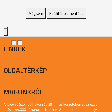
Mégsem
Beállítások mentése
LINKEK
OLDALTÉRKÉP
MAGUNKRÓL
A televízó Szombathelyen és 25 km-es körzetében sugározza
adását, 55.000 háztartásba jutunk el. A kezdeti kéthetente egy