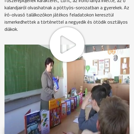
főszereplőjének karakterét, Lufit, az írónő lánya ihlette, az ő
kalandjairól olvashatnak a pöttyös-sorozatban a gyerekek. Az
író-olvasó találkozókon játékos feladatokon keresztül
ismerkedhettek a történettel a negyedik és ötödik osztályos
diákok.
MEGOSZTÁS