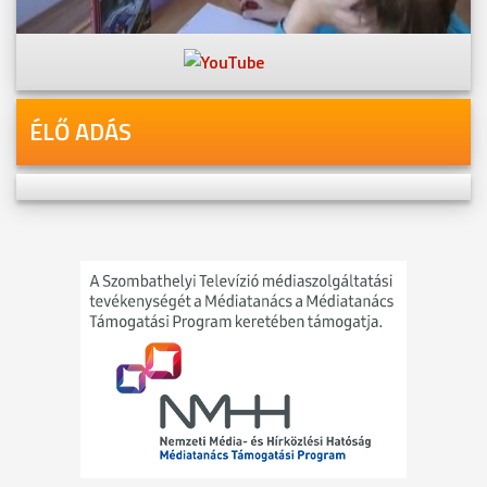
Videóink megtekinthetőek
Youtube-csatornánkon is!
ÉLŐ ADÁS