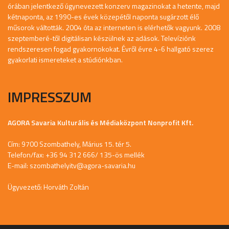
órában jelentkező úgynevezett konzerv magazinokat a hetente, majd
kétnaponta, az 1990-es évek közepétől naponta sugárzott élő
műsorok váltották. 2004 óta az interneten is elérhetők vagyunk. 2008
szeptemberé-től digitálisan készülnek az adások. Televíziónk
rendszeresen fogad gyakornokokat. Évről évre 4-6 hallgató szerez
gyakorlati ismereteket a stúdiónkban.
IMPRESSZUM
AGORA Savaria Kulturális és Médiaközpont Nonprofit Kft.
Cím: 9700 Szombathely, Márius 15. tér 5.
Telefon/fax: +36 94 312 666/ 135-ös mellék
E-mail:
szombathelyitv@agora-savaria.hu
Ügyvezető: Horváth Zoltán