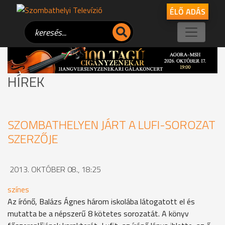
ÉLŐ ADÁS
HÍREK
SZOMBATHELYEN JÁRT A LUFI-SOROZAT
SZERZŐJE
2013. OKTÓBER 08., 18:25
színes
Az írónő, Balázs Ágnes három iskolába látogatott el és
mutatta be a népszerű 8 kötetes sorozatát. A könyv