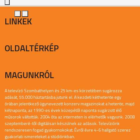
LINKEK
OLDALTÉRKÉP
MAGUNKRÓL
A televízó Szombathelyen és 25 km-es körzetében sugározza
adását, 55.000 háztartásba jutunk el. A kezdeti kéthetente egy
órában jelentkező úgynevezett konzerv magazinokat a hetente, majd
kétnaponta, az 1990-es évek közepétől naponta sugárzott élő
műsorok váltották. 2004 óta az interneten is elérhetők vagyunk. 2008
szeptemberé-től digitálisan készülnek az adások. Televíziónk
rendszeresen fogad gyakornokokat. Évről évre 4-6 hallgató szerez
gyakorlati ismereteket a stúdiónkban.