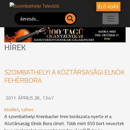
ÉLŐ ADÁS
HÍREK
SZOMBATHELYI A KÖZTÁRSASÁGI ELNÖK
FEHÉRBORA
2011. ÁPRILIS 28., 13:47
közélet
,
színes
A szombathelyi Kreinbacher Imre borászata nyerte el a
Köztársaság Elnök Bora címet. Több mint 650 bort neveztek