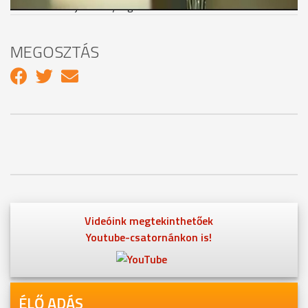
száz forintot jótékonysági célra fordítanak.
MEGOSZTÁS
Videóink megtekinthetőek
Youtube-csatornánkon is!
ÉLŐ ADÁS