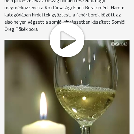
be a pincészetek az ország minden részéből, hogy
megmérkőzzenek a Köztársasági Elnök Bora címért. Három
kategóriában hirdettek győztest, a fehér borok között az
első helyen végzett a somlói pincészetben készített Somlói
Öreg Tőkék bora.
2003-tól készítenek bort a Kreinbacher Pincészetben. A
kezdetektől a minőségre helyezik a hangsúlyt. Somló
legértékesebb területein telepítettek szőlőt, de a régi, még jól
termő ültetvényeket nem vágták ki. Ezek a 25 évnél öregebb
tőkék adják a győztes bor alapanyagát.
Baráth Sándor elmondta, hogy Schmitt Pál köztársasági
elnök az előzsűrizés után 3-3 mintából választotta ki a
győztes bort. A fehérborok közül a Kreinbacher Pincészet
2007-es somlói Öreg Tőkék Bora, a desszertborok közül az
Orosz Gábor 2000-es hatputtonyos tokaji aszú, a
vörösborok közül pedig a Bodri Pincészetből származó 2009-
es szekszárdi Kadarka viselheti a Magyarország köztársasági
elnökének bora címet. A borok bolti eladásából palackonként