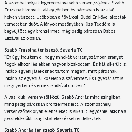
A szombathelyiek legeredményesebb versenyzőjének Szabó
Fruzsina bizonyult, aki egyéniben és párosban is az első
helyen végzett. Utóbbiban a fővárosi Budai Enikővel alkottak
verhetetlen duót. A lányok mezőnyében Kiss Teodóra is
begyűjtött egy bronzérmet, még pedig párosban Babos
Elízával az oldalán.
Szabó Fruzsina teniszező, Savaria TC
"Én úgy indultam el, hogy mindkét versenyszámban aranyat
fogok elhozni és ebben nagyon bizakodtam. És hát sikerült is.
Inkább egyéni játékosnak tartom magam, mint párosnak.
Inkább az egyéni áll közelebb a szívemhez. És ugyebár azt is
megnyertem és ennek rendkívül örültem."
A vasi klub versenyzői közül Szabó András mind szingliben,
mind pedig párosban bronzérmes lett. A szombathelyi
versenyzőnek olyan ellenfeleket is sikerült legyőznie, akik nála
jóval előkelőbb ranglistahelyezéssel rendelkeztek.
Szabó András teniszező, Savaria TC