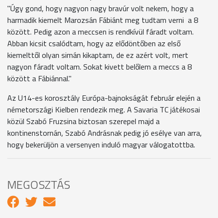
"Úgy gond, hogy nagyon nagy bravúr volt nekem, hogy a
harmadik kiemelt Marozsán Fábiánt meg tudtam verni a 8
között. Pedig azon a meccsen is rendkívül fáradt voltam.
Abban kicsit csalódtam, hogy az elődöntőben az első
kiemelttől olyan simán kikaptam, de ez azért volt, mert
nagyon fáradt voltam. Sokat kivett belőlem a meccs a 8
között a Fábiánnal."
Az U14-es korosztály Európa-bajnokságát február elején a
németországi Kielben rendezik meg. A Savaria TC játékosai
közül Szabó Fruzsina biztosan szerepel majd a
kontinenstornán, Szabó Andrásnak pedig jó esélye van arra,
hogy bekerüljön a versenyen induló magyar válogatottba.
MEGOSZTÁS