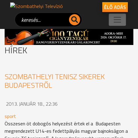
ÉLŐ ADÁS
HÍREK
SZOMBATHELYI TENISZ SIKEREK
BUDAPESTRŐL
2013. JANUÁR 18., 22:36
sport
Összesen öt dobogós helyezést értek el a Budapesten
megrendezett U14-es fedettpályás magyar bajnokságon a