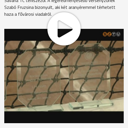
Savaria TC teniszezői. A legeredményesebb versenyzőnek
Szabó Fruzsina bizonyult, aki két aranyéremmel térhetett
haza a fővárosi viadalról.
Annak ellenére, hogy az U14-es fedettpályás magyar
bajnokságra csak a hazai ranglista első 32 helyezettje
nevezhetett, a Savaria TC öt teniszezővel vehetett részt a
budapesti versenyen. A szombathelyi klub végül öt éremmel
tért haza, melyek közül kettő a legnemesebb fémből, míg
három bronzból készült.
Szabó Péter szakedző, Savaria TC
"16 éves a klubunk és úgy gondolom, hogy az elmúlt 16 év
alatt ez az az esztendő, amikor a gyerekek a legszebb
eredményt érték el. Van egy 30-35 fős versenyzői gárdánk
és ebből most az U14-es fedettpályás ob-ról két arany és 3
bronzéremmel tudtunk hazatérni. Úgy gondolom, hogy ez
kiemelkedő eredmény."