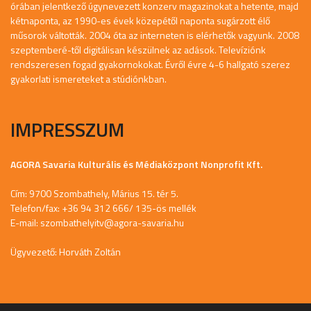
órában jelentkező úgynevezett konzerv magazinokat a hetente, majd
kétnaponta, az 1990-es évek közepétől naponta sugárzott élő
műsorok váltották. 2004 óta az interneten is elérhetők vagyunk. 2008
szeptemberé-től digitálisan készülnek az adások. Televíziónk
rendszeresen fogad gyakornokokat. Évről évre 4-6 hallgató szerez
gyakorlati ismereteket a stúdiónkban.
IMPRESSZUM
AGORA Savaria Kulturális és Médiaközpont Nonprofit Kft.
Cím: 9700 Szombathely, Márius 15. tér 5.
Telefon/fax: +36 94 312 666/ 135-ös mellék
E-mail:
szombathelyitv@agora-savaria.hu
Ügyvezető: Horváth Zoltán