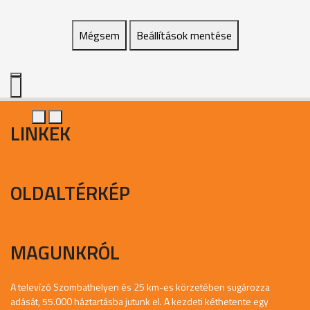
Mégsem
Beállítások mentése
LINKEK
OLDALTÉRKÉP
MAGUNKRÓL
A televízó Szombathelyen és 25 km-es körzetében sugározza
adását, 55.000 háztartásba jutunk el. A kezdeti kéthetente egy