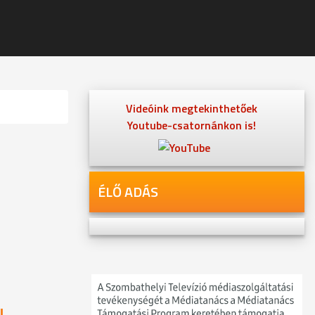
Videóink megtekinthetőek
Youtube-csatornánkon is!
ÉLŐ ADÁS