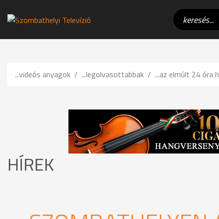
...videós anyagok
...legolvasottabbak
...az elmúlt 24 óra h
HÍREK