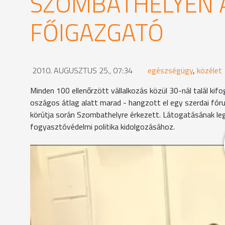
SZOMBATHELYEN 
FŐIGAZGATÓ
2010. AUGUSZTUS 25., 07:34
egészségügy
,
közélet
Minden 100 ellenőrzött vállalkozás közül 30-nál talál ki
oszágos átlag alatt marad - hangzott el egy szerdai fó
körútja során Szombathelyre érkezett. Látogatásának legf
fogyasztóvédelmi politika kidolgozásához.
A napokban zárult turisztikai vizsgálatsorozat jó 
65-nél találtak kisebb szabálytalanságot a fogya
felderítésében is.
Fehérné Horváth Ildikó
- mb. kirendeltségvezető, fo
"A múlt évben 38 terméket vontunk ki a forgalomb