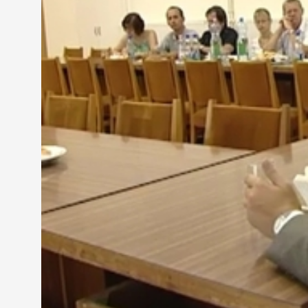
rossznak bizonyult."
A fogyasztók egészségének és biztonságának védel
az új főigazgató. A másik cél, hogy a vállakozásoka
Pintér István
- főigazgató, Nemzeti Fogyasztóvéde
"Ne csak feketelista legyen. Nem azt mondtuk, hog
mellett. Azokat továbbra is szankcionálni fogjuk, de
A hatóság munkatársai azt mondják, a kidolgozás 
kiszámítható jogszabályi környezetet teremt majd
Dr. Kathy Attila
- főosztályvezető, Nemzeti Fogyas
"A vállalkozók azt érezzék, hogy nem öncélú a bírsá
ösztönzési módszer nem vezet eredményre."
A tervek szerint létrehozzák a pozitív listát, be
szerveznek és a nagy hangsúlyt fektetnek a tájéko