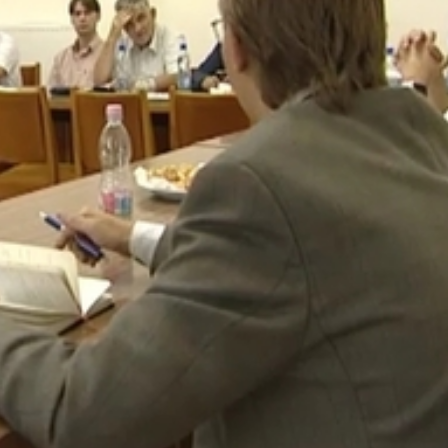
me a hatóság egyik elsődleges feladata lesz a jövőben - 
t a szabályok betartására bírják.
lmi Hatóság
y egyfajta szeretetszolgálatként elmegyünk a súlyos jogsé
 a célunk az, hogy a jogsértések ismételtségét kerüljük el."
alatt álló fogyasztóvédelmi kormányprogram a vállakozók
.
ztóvédelmi Hatóság
golás, csak akkor kerül rá sor, ha egyéb intézkedés, másfaj
vezetik a fogyasztóbarát emblémát, a vállakozóknak képzése
ztatásra.