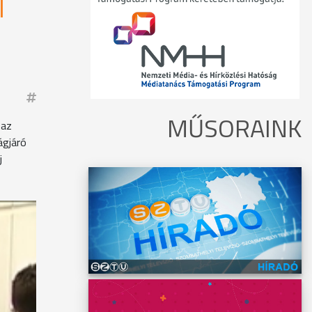
I
MŰSORAINK
 az
ágjáró
j
ssze
k 90%-a