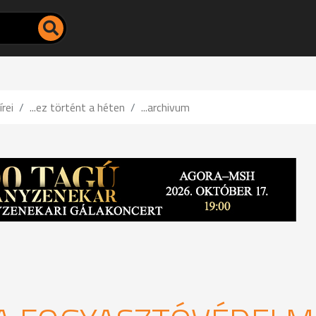
írei
...ez történt a héten
...archivum