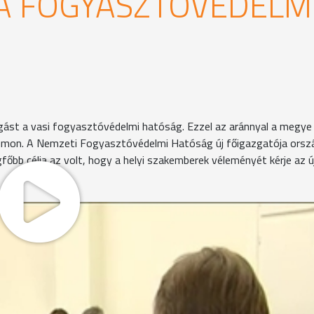
A FOGYASZTÓVÉDELM
fogást a vasi fogyasztóvédelmi hatóság. Ezzel az aránnyal a megye
rumon. A Nemzeti Fogyasztóvédelmi Hatóság új főigazgatója orsz
őbb célja az volt, hogy a helyi szakemberek véleményét kérje az ú
eredményt hozott. 300 ellenőrzött vállalkozás közül mindö
sztóvédők. Szombathely élen jár a veszélyes termékek
gyasztóvédelmi felügyelőség
ól. Ebben az évben is 28 termék mintáját vizsgáltuk, enne