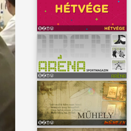
mondta
rtések
nak
ta
ket