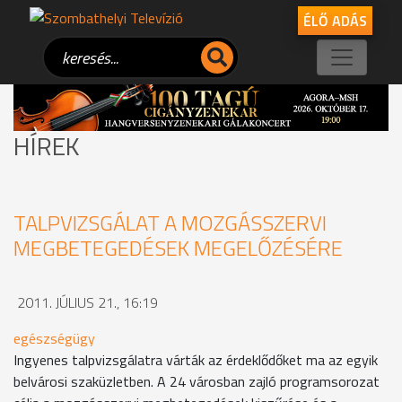
ÉLŐ ADÁS
HÍREK
TALPVIZSGÁLAT A MOZGÁSSZERVI
MEGBETEGEDÉSEK MEGELŐZÉSÉRE
2011. JÚLIUS 21., 16:19
egészségügy
Ingyenes talpvizsgálatra várták az érdeklődőket ma az egyik
belvárosi szaküzletben. A 24 városban zajló programsorozat