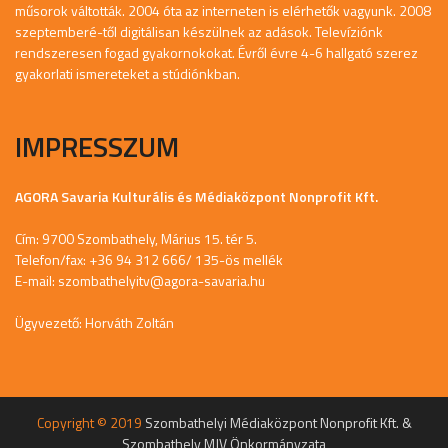
műsorok váltották. 2004 óta az interneten is elérhetők vagyunk. 2008
szeptemberé-től digitálisan készülnek az adások. Televíziónk
rendszeresen fogad gyakornokokat. Évről évre 4-6 hallgató szerez
gyakorlati ismereteket a stúdiónkban.
IMPRESSZUM
AGORA Savaria Kulturális és Médiaközpont Nonprofit Kft.
Cím: 9700 Szombathely, Márius 15. tér 5.
Telefon/fax: +36 94 312 666/ 135-ös mellék
E-mail:
szombathelyitv@agora-savaria.hu
Ügyvezető: Horváth Zoltán
Copyright © 2019
Szombathelyi Médiaközpont Nonprofit Kft. &
Szombathely MJV Önkormányzata