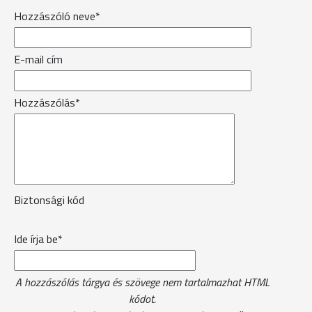
Hozzászóló neve*
E-mail cím
Hozzászólás*
Biztonsági kód
Ide írja be*
A hozzászólás tárgya és szövege nem tartalmazhat HTML
kódot.