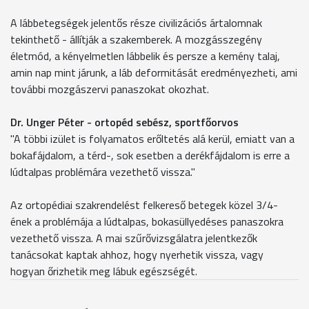
A lábbetegségek jelentős része civilizációs ártalomnak
tekinthető - állítják a szakemberek. A mozgásszegény
életmód, a kényelmetlen lábbelik és persze a kemény talaj,
amin nap mint járunk, a láb deformitását eredményezheti, ami
további mozgászervi panaszokat okozhat.
Dr. Unger Péter - ortopéd sebész, sportfőorvos
"A többi izület is folyamatos erőltetés alá kerül, emiatt van a
bokafájdalom, a térd-, sok esetben a derékfájdalom is erre a
lúdtalpas problémára vezethető vissza."
Az ortopédiai szakrendelést felkereső betegek közel 3/4-
ének a problémája a lúdtalpas, bokasüllyedéses panaszokra
vezethető vissza. A mai szűrővizsgálatra jelentkezők
tanácsokat kaptak ahhoz, hogy nyerhetik vissza, vagy
hogyan őrizhetik meg lábuk egészségét.