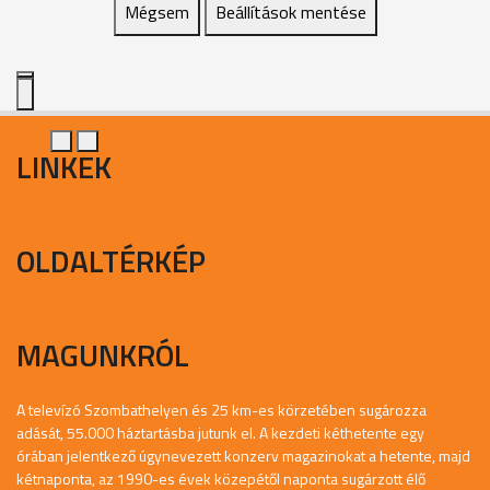
Mégsem
Beállítások mentése
LINKEK
OLDALTÉRKÉP
MAGUNKRÓL
A televízó Szombathelyen és 25 km-es körzetében sugározza
adását, 55.000 háztartásba jutunk el. A kezdeti kéthetente egy
órában jelentkező úgynevezett konzerv magazinokat a hetente, majd
kétnaponta, az 1990-es évek közepétől naponta sugárzott élő