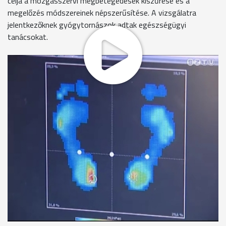
célja a mozgásszervi megbetegedések kiszűrése és a
megelőzés módszereinek népszerűsítése. A vizsgálatra
jelentkezőknek gyógytornászok adtak egészségügyi
tanácsokat.
"Ha az izom gyenge, akkor lesüllyed a boltozat és egy lapos,
lúdtalpas lábat kapunk"
A gyógytornász éppen azt magyarázza, milyen
következményei lehetnek annak, ha elhanyagoljuk a labunkkal
való törődést. A modern berendezés megmutatja, milyen a
láb boltozata, hol, mekkora terhet visel a talpunk.
Vass Józsefné is a talpvizsgálatra érkezett, azt mondja, ha
csak teheti, odafigyel az egészségére.
Vass Józsefné
"Mindig egy picivel szeretném előmozdítani az egészséges
létet, hogy meg tudjam őrizni a csontok, izületek
egészségét, az ereket, hogy megfelelően működjenek az
ember szervezetében. "