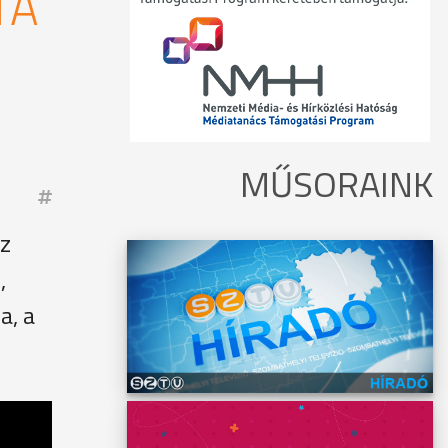
TA
MŰSORAINK
az
,
a, a