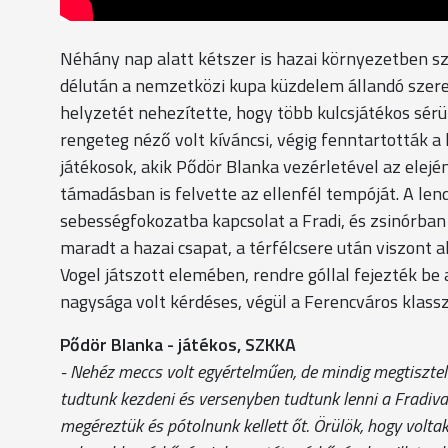
Néhány nap alatt kétszer is hazai környezetben sz
délután a nemzetközi kupa küzdelem állandó szere
helyzetét nehezítette, hogy több kulcsjátékos sér
rengeteg néző volt kíváncsi, végig fenntartották a 
játékosok, akik Pődör Blanka vezérletével az elej
támadásban is felvette az ellenfél tempóját. A len
sebességfokozatba kapcsolat a Fradi, és zsinórban 
maradt a hazai csapat, a térfélcsere után viszont a
Vogel játszott elemében, rendre góllal fejezték be 
nagysága volt kérdéses, végül a Ferencváros klass
Pődör Blanka - játékos, SZKKA
- Nehéz meccs volt egyértelműen, de mindig megtisztelő 
tudtunk kezdeni és versenyben tudtunk lenni a Fradival,
megéreztük és pótolnunk kellett őt. Örülök, hogy volta