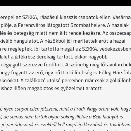
erepel az SZKKA, ráadásul klasszis csapatok ellen. Vasárn
plője, a Ferencváros látogatott Szombathelyre. A hazaiak
ülés és betegség miatt nem állt rendelkezésre. Az összecsa
kiváló hangulatot. A nézőkből jól merítettek erőt a hazai
én re megléptek. Jól tartotta magát az SZKKA, védekezésben
dület a játékrész derekáig tartott, ekkor nagyobb
négy gólt szerezve fordított. A szünetig még lőtávolon bel
hogy fogyott az erő, úgy nőtt a különbség is. Főleg Hársfalv
akcióikat. A találkozó utolsó perceiben már csak a gólkülön
zishoz illően magabiztos es győzelmet aratott.
ilyen csapat ellen játszani, mint a Fradi. Nagy öröm volt, hogy 
 de sajnos nem bírtuk olyan sokáig illetve a Beki hiányát is
k jó periódusaink és ezekből kell majd építkeznünk és továbbvin