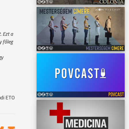
. Ezt a
y főleg
gy
udi ETO