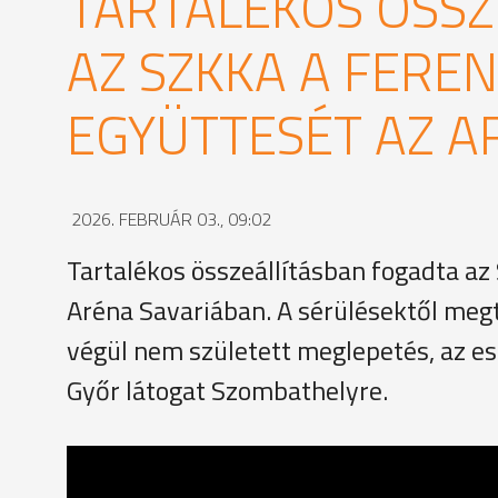
TARTALÉKOS ÖSSZ
AZ SZKKA A FERE
EGYÜTTESÉT AZ A
2026. FEBRUÁR 03., 09:02
Tartalékos összeállításban fogadta az
Aréna Savariában. A sérülésektől megti
végül nem született meglepetés, az esé
Győr látogat Szombathelyre.