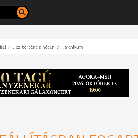
írei
...ez történt a héten
...archivum