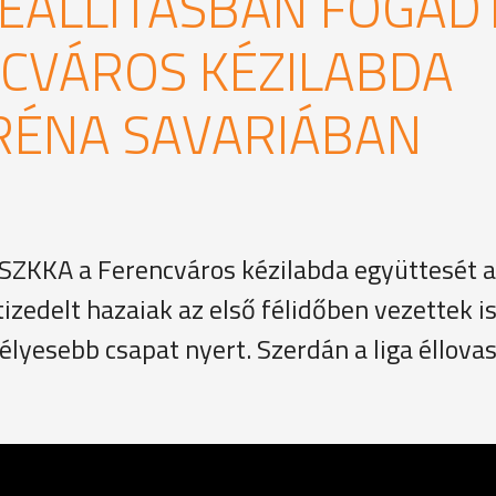
EÁLLÍTÁSBAN FOGAD
NCVÁROS KÉZILABDA
RÉNA SAVARIÁBAN
 SZKKA a Ferencváros kézilabda együttesét 
zedelt hazaiak az első félidőben vezettek is
lyesebb csapat nyert. Szerdán a liga éllovas