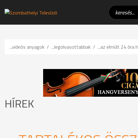
...videós anyagok
...legolvasottabbak
...az elmúlt 24 óra h
HÍREK