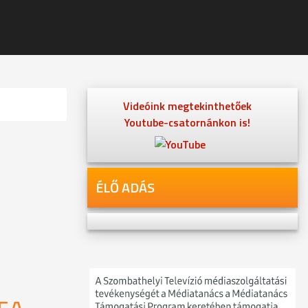
Videóink megtekinthetőek
Youtube-csatornánkon is!
ÉLŐ ADÁS