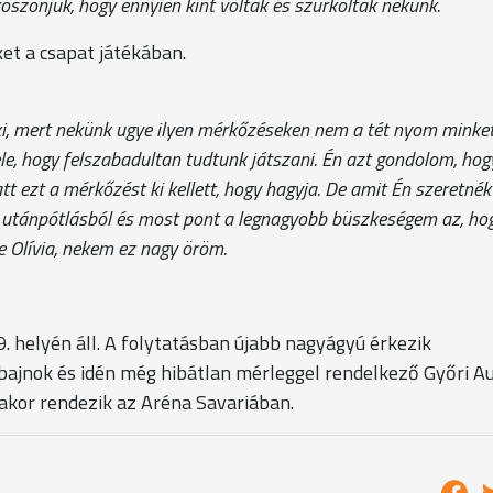
öszönjük, hogy ennyien kint voltak és szurkoltak nekünk.
ket a csapat játékában.
neki, mert nekünk ugye ilyen mérkőzéseken nem a tét nyom minket
ele, hogy felszabadultan tudtunk játszani. Én azt gondolom, hog
t ezt a mérkőzést ki kellett, hogy hagyja. De amit Én szeretnék
z utánpótlásból és most pont a legnagyobb büszkeségem az, ho
e Olívia, nekem ez nagy öröm.
9. helyén áll. A folytatásban újabb nagyágyú érkezik
ajnok és idén még hibátlan mérleggel rendelkező Győri A
rakor rendezik az Aréna Savariában.