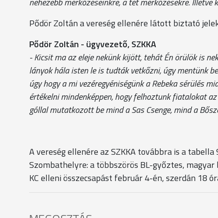
nehezebb mérkőzéseinkre, a tét mérkőzésekre. Illetve k
Pődör Zoltán a vereség ellenére látott biztató jele
Pődör Zoltán - ügyvezető, SZKKA
- Kicsit ma az eleje nekünk kijött, tehát Én örülök is 
lányok hála isten le is tudták vetkőzni, úgy mentünk b
úgy hogy a mi vezéregyéniségünk a Rebeka sérülés miat
értékelni mindenképpen, hogy felhoztunk fiatalokat a
góllal mutatkozott be mind a Sas Csenge, mind a Bősz
A vereség ellenére az SZKKA továbbra is a tabella 
Szombathelyre: a többszörös BL-győztes, magyar b
KC elleni összecsapást február 4-én, szerdán 18 ó