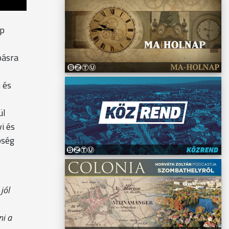
ap
pásra
 és
ül
i és
bség
jól
ni a