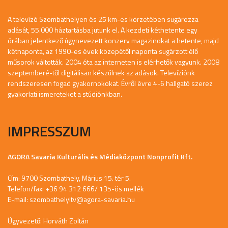
A televízó Szombathelyen és 25 km-es körzetében sugározza
adását, 55.000 háztartásba jutunk el. A kezdeti kéthetente egy
órában jelentkező úgynevezett konzerv magazinokat a hetente, majd
kétnaponta, az 1990-es évek közepétől naponta sugárzott élő
műsorok váltották. 2004 óta az interneten is elérhetők vagyunk. 2008
szeptemberé-től digitálisan készülnek az adások. Televíziónk
rendszeresen fogad gyakornokokat. Évről évre 4-6 hallgató szerez
gyakorlati ismereteket a stúdiónkban.
IMPRESSZUM
AGORA Savaria Kulturális és Médiaközpont Nonprofit Kft.
Cím: 9700 Szombathely, Márius 15. tér 5.
Telefon/fax: +36 94 312 666/ 135-ös mellék
E-mail:
szombathelyitv@agora-savaria.hu
Ügyvezető: Horváth Zoltán