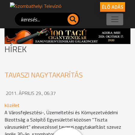
ÉLŐ ADÁS
HÍREK
TAVASZI NAGYTAKARÍTÁS
2011. ÁPRILIS 29., 06:37
közélet
A Városfejlesztési-, Üzemeltetési és Környezetvédelmi
Bizottság a Szépítő Egyesülettel közösen "Tiszta
várusunkért" elnevezéssel tavaszi nagytakarítást szevez
április 30-án, szombaton.