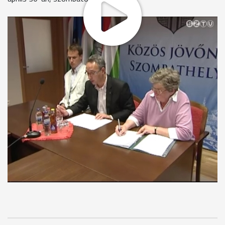
Szinte mindenhol találkozhatunk eldobált szeméttel az egész
város területén annak ellenére, hogy a SZOVA Zrt.
munkatársai folyamatosan gyűjtik a hulladékot - hangzott el
egy mai sajtótájékoztatón a Városházán. A Városfejlesztési-,
Üzemeltetési és Környezetvédelmi Bizottság a Szépítő
Egyesülettel közösen "Tiszta várusunkért" elnevezéssel
tavaszi nagytakarítást szevez április 30-án, szombaton.
MEGOSZTÁS