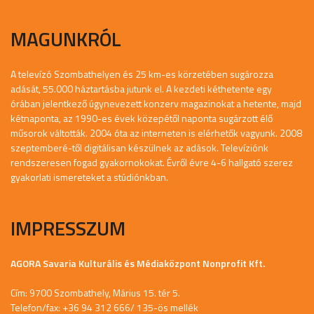
MAGUNKRÓL
A televízó Szombathelyen és 25 km-es körzetében sugározza
adását, 55.000 háztartásba jutunk el. A kezdeti kéthetente egy
órában jelentkező úgynevezett konzerv magazinokat a hetente, majd
kétnaponta, az 1990-es évek közepétől naponta sugárzott élő
műsorok váltották. 2004 óta az interneten is elérhetők vagyunk. 2008
szeptemberé-től digitálisan készülnek az adások. Televíziónk
rendszeresen fogad gyakornokokat. Évről évre 4-6 hallgató szerez
gyakorlati ismereteket a stúdiónkban.
IMPRESSZUM
AGORA Savaria Kulturális és Médiaközpont Nonprofit Kft.
Cím: 9700 Szombathely, Márius 15. tér 5.
Telefon/fax: +36 94 312 666/ 135-ös mellék