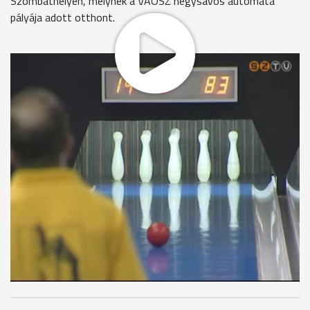
Szombathelyen, melynek a VAOSZ négysávos automata
pályája adott otthont.
A viadalon összesen több mint száz férfi illetve női
versenyző gurított. Az indulók között voltak alacsonyabb
osztályban szereplő tekések, de eljöttek az NB I-es
együttesek játékosai, valamint a Szuper-ligás Répcelak
sportolói is. A megyei bajnoki címet végül a férfiaknál a
csákánydoroszlói Márton Szabolcs szerezte meg, míg a
nőknél a Bulcsú Vezér TK versenyzője, Polgár Gyöngyi
bizonyult a legjobbnak.
MEGOSZTÁS