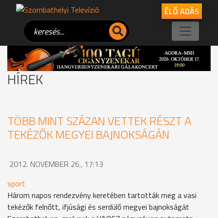
ÉLŐ ADÁS
HÍREK
TÖBB MINT SZÁZAN VETTEK RÉSZT A
TEKÉZŐK MEGYEI BAJNOKSÁGÁN
2012. NOVEMBER 26., 17:13
sport
Három napos rendezvény keretében tartották meg a vasi
tekézők felnőtt, ifjúsági és serdülő megyei bajnokságát