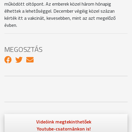
működött oltópont. Az emberek közel három hónapig
élhettek a lehetőséggel. December végéig közel százan
kérték itt a vakcinát, kevesebben, mint az azt megelőző
évben.
MEGOSZTÁS
Videóink megtekinthetőek
Youtube-csatornánkon is!