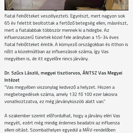
A háziorvos szerint a meghűlés és az influenza leginkább a
fiatal felnőtteket veszélyezteti. Egyrészt, mert nagyon sok
65 év felettit beoltottak a fertőző betegség ellen, másrészt,
mert a fiatalabbak többször mennek ki a hidegbe. Az
influenzaszerű tünetek közel fele arányban a 15-34 éves
fiatal felnőtteket érintik. A környező országokban és itthon is
nőtt a közelmúltban az influenzások száma, így Vas
megyében is, de itt egyelőre nincs járvány.
Dr. Szűcs László, megyei tisztiorvos, ÁNTSZ Vas Megyei
Intézet
"Vas megyében viszonylag kedvező a helyzet. Hiszen a
megbetegedések száma, amely 132 fő 100 ezer lakosra
vonatkoztzatva, ez még járványküszöb alatt van."
A szakember szerint előfordulhat, hogy a járvány eléri Vas
megyét, ezért még mindig érdemes beadatni az influenza
elleni oltást. Szombathelyen egyedül a MÁV-rendelőben