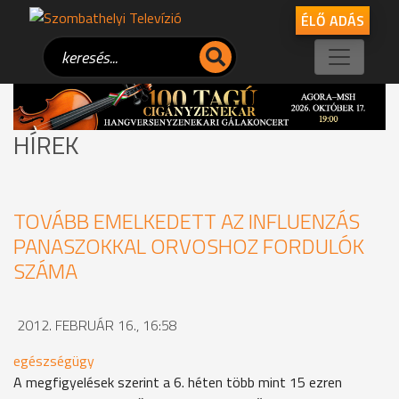
ÉLŐ ADÁS
HÍREK
TOVÁBB EMELKEDETT AZ INFLUENZÁS
PANASZOKKAL ORVOSHOZ FORDULÓK
SZÁMA
2012. FEBRUÁR 16., 16:58
egészségügy
A megfigyelések szerint a 6. héten több mint 15 ezren