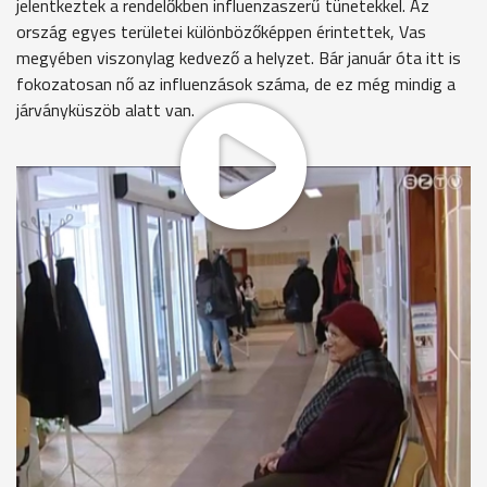
jelentkeztek a rendelőkben influenzaszerű tünetekkel. Az
ország egyes területei különbözőképpen érintettek, Vas
megyében viszonylag kedvező a helyzet. Bár január óta itt is
fokozatosan nő az influenzások száma, de ez még mindig a
járványküszöb alatt van.
"-Torokfájás? Az igen. Köhögés? Igen."
Lázra és torokfájásra panaszkodik ez a fiatalember a Rumi úti
orvosi rendelőben. A háziorvos szerint nem influenzás. Itt
csak kevesen fordultak meg influenzaszerű megbetegedéssel
az elmúlt időszakban.
Dr. Nagy Éva, háziorvos, Rumi úti háziorvosi rendelő
"Járvány már egyáltalán nincs. Sőt, influenzamegbetegedés
csak elvétve fordul elő. Meghűlés hörghurut, torokfájás,
egyre gyakoribb, mert az időjárási viszonyok miatt uge egyre
többen meghűlnek."