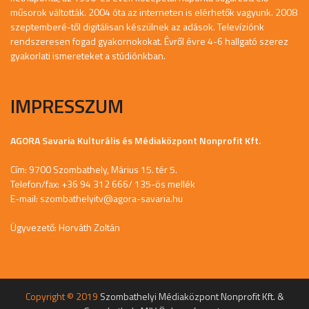
műsorok váltották. 2004 óta az interneten is elérhetők vagyunk. 2008
szeptemberé-től digitálisan készülnek az adások. Televíziónk
rendszeresen fogad gyakornokokat. Évről évre 4-6 hallgató szerez
gyakorlati ismereteket a stúdiónkban.
IMPRESSZUM
AGORA Savaria Kulturális és Médiaközpont Nonprofit Kft.
Cím: 9700 Szombathely, Márius 15. tér 5.
Telefon/fax: +36 94 312 666/ 135-ös mellék
E-mail:
szombathelyitv@agora-savaria.hu
Ügyvezető: Horváth Zoltán
Copyright © 2019
Szombathelyi Médiaközpont Nonprofit Kft. &