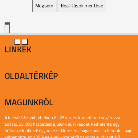
Mégsem
Beállítások mentése
LINKEK
OLDALTÉRKÉP
MAGUNKRÓL
A televízó Szombathelyen és 25 km-es körzetében sugározza
adását, 55.000 háztartásba jutunk el. A kezdeti kéthetente egy
órában jelentkező úgynevezett konzerv magazinokat a hetente, majd
kétnaponta, az 1990-es évek közepétől naponta sugárzott élő