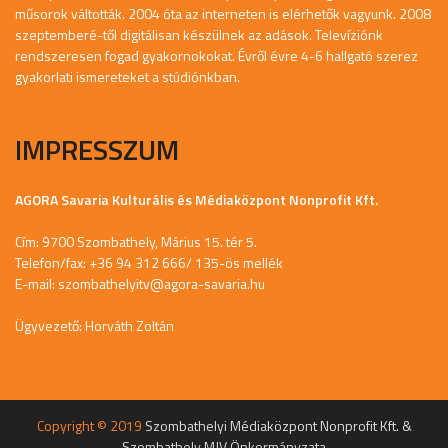
műsorok váltották. 2004 óta az interneten is elérhetők vagyunk. 2008
szeptemberé-től digitálisan készülnek az adások. Televíziónk
rendszeresen fogad gyakornokokat. Évről évre 4-6 hallgató szerez
gyakorlati ismereteket a stúdiónkban.
IMPRESSZUM
AGORA Savaria Kulturális és Médiaközpont Nonprofit Kft.
Cím: 9700 Szombathely, Márius 15. tér 5.
Telefon/fax: +36 94 312 666/ 135-ös mellék
E-mail:
szombathelyitv@agora-savaria.hu
Ügyvezető: Horváth Zoltán
Copyright © 2019
Szombathelyi Médiaközpont Nonprofit Kft. &
Szombathely MJV Önkormányzata