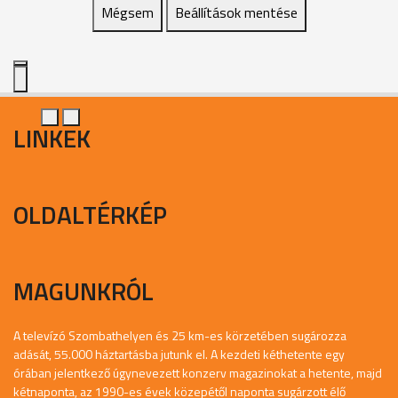
Mégsem
Beállítások mentése
LINKEK
OLDALTÉRKÉP
MAGUNKRÓL
A televízó Szombathelyen és 25 km-es körzetében sugározza
adását, 55.000 háztartásba jutunk el. A kezdeti kéthetente egy
órában jelentkező úgynevezett konzerv magazinokat a hetente, majd
kétnaponta, az 1990-es évek közepétől naponta sugárzott élő