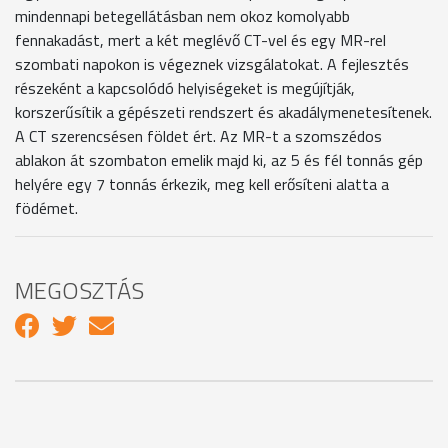
mindennapi betegellátásban nem okoz komolyabb
fennakadást, mert a két meglévő CT-vel és egy MR-rel
szombati napokon is végeznek vizsgálatokat. A fejlesztés
részeként a kapcsolódó helyiségeket is megújítják,
korszerűsítik a gépészeti rendszert és akadálymenetesítenek.
A CT szerencsésen földet ért. Az MR-t a szomszédos
ablakon át szombaton emelik majd ki, az 5 és fél tonnás gép
helyére egy 7 tonnás érkezik, meg kell erősíteni alatta a
födémet.
MEGOSZTÁS