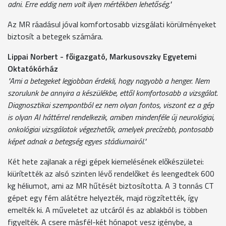
adni. Erre eddig nem volt ilyen mértékben lehetőség."
Az MR ráadásul jóval komfortosabb vizsgálati körülményeket
biztosít a betegek számára.
Lippai Norbert - főigazgató, Markusovszky Egyetemi
Oktatókórház
"Ami a betegeket legjobban érdekli, hogy nagyobb a henger. Nem
szorulunk be annyira a készülékbe, ettől komfortosabb a vizsgálat.
Diagnosztikai szempontból ez nem olyan fontos, viszont ez a gép
is olyan AI háttérrel rendelkezik, amiben mindenféle új neurológiai,
onkológiai vizsgálatok végezhetők, amelyek precízebb, pontosabb
képet adnak a betegség egyes stádiumairól."
Két hete zajlanak a régi gépek kiemelésének előkészületei:
kiürítették az alsó szinten lévő rendelőket és leengedtek 600
kg héliumot, ami az MR hűtését biztosította. A 3 tonnás CT
gépet egy fém alátétre helyezték, majd rögzítették, így
emelték ki. A műveletet az utcáról és az ablakból is többen
figyelték. A csere másfél-két hónapot vesz igénybe, a