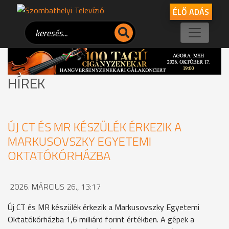
ÉLŐ ADÁS
HÍREK
ÚJ CT ÉS MR KÉSZÜLÉK ÉRKEZIK A
MARKUSOVSZKY EGYETEMI
OKTATÓKÓRHÁZBA
2026. MÁRCIUS 26., 13:17
Új CT és MR készülék érkezik a Markusovszky Egyetemi
Oktatókórházba 1,6 milliárd forint értékben. A gépek a