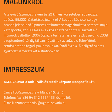
MAGUNKRÓL
A televízó Szombathelyen és 25 km-es körzetében sugározza
adását, 55.000 háztartásba jutunk el. A kezdeti kéthetente egy
órában jelentkező úgynevezett konzerv magazinokat a hetente, majd
kétnaponta, az 1990-es évek közepétől naponta sugárzott élő
műsorok váltották. 2004 óta az interneten is elérhetők vagyunk. 2008
szeptemberé-től digitálisan készülnek az adások. Televíziónk
rendszeresen fogad gyakornokokat. Évről évre 4-6 hallgató szerez
gyakorlati ismereteket a stúdiónkban.
IMPRESSZUM
AGORA Savaria Kulturális és Médiaközpont Nonprofit Kft.
Cím: 9700 Szombathely, Márius 15. tér 5.
Telefon/fax: +36 94 312 666/ 135-ös mellék
E-mail:
szombathelyitv@agora-savaria.hu