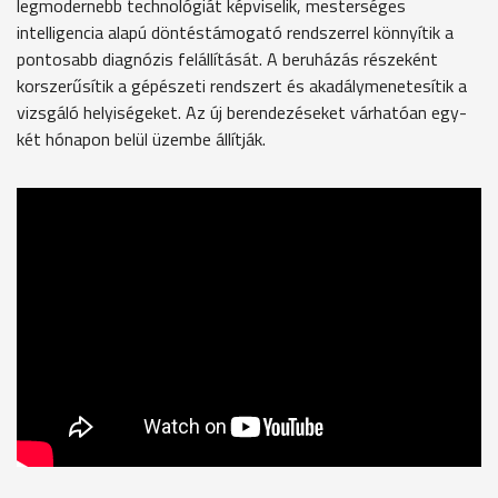
legmodernebb technológiát képviselik, mesterséges
intelligencia alapú döntéstámogató rendszerrel könnyítik a
pontosabb diagnózis felállítását. A beruházás részeként
korszerűsítik a gépészeti rendszert és akadálymenetesítik a
vizsgáló helyiségeket. Az új berendezéseket várhatóan egy-
két hónapon belül üzembe állítják.