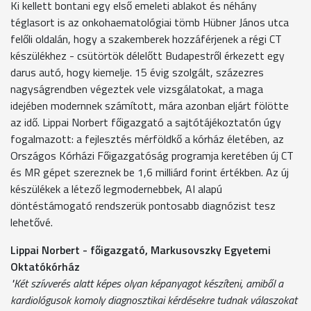
Ki kellett bontani egy első emeleti ablakot és néhány
téglasort is az onkohaematológiai tömb Hübner János utca
felőli oldalán, hogy a szakemberek hozzáférjenek a régi CT
készülékhez - csütörtök délelőtt Budapestről érkezett egy
darus autó, hogy kiemelje. 15 évig szolgált, százezres
nagyságrendben végeztek vele vizsgálatokat, a maga
idejében modernnek számított, mára azonban eljárt fölötte
az idő. Lippai Norbert főigazgató a sajtótájékoztatón úgy
fogalmazott: a fejlesztés mérföldkő a kórház életében, az
Országos Kórházi Főigazgatóság programja keretében új CT
és MR gépet szereznek be 1,6 milliárd forint értékben. Az új
készülékek a létező legmodernebbek, AI alapú
döntéstámogató rendszerük pontosabb diagnózist tesz
lehetővé.
Lippai Norbert - főigazgató, Markusovszky Egyetemi
Oktatókórház
"Két szívverés alatt képes olyan képanyagot készíteni, amiből a
kardiológusok komoly diagnosztikai kérdésekre tudnak válaszokat