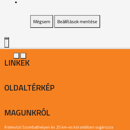
Mégsem
Beállítások mentése
LINKEK
OLDALTÉRKÉP
MAGUNKRÓL
A televízó Szombathelyen és 25 km-es körzetében sugározza