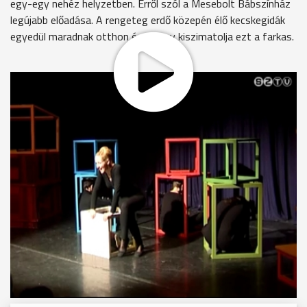
egy-egy nehéz helyzetben. Erről szól a Mesebolt Bábszínház
legújabb előadása. A rengeteg erdő közepén élő kecskegidák
egyedül maradnak otthon és bizony kiszimatolja ezt a farkas.
A Farkas és a kecsegidák előadást vasárnap matiéné
előadáson láthatják a családok.
MEGOSZTÁS