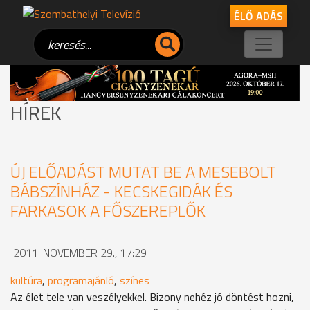
ÉLŐ ADÁS
HÍREK
ÚJ ELŐADÁST MUTAT BE A MESEBOLT
BÁBSZÍNHÁZ - KECSKEGIDÁK ÉS
FARKASOK A FŐSZEREPLŐK
2011. NOVEMBER 29., 17:29
kultúra
,
programajánló
,
színes
Az élet tele van veszélyekkel. Bizony nehéz jó döntést hozni,