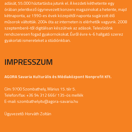
adását, 55.000 háztartásba jutunk el. A kezdeti kéthetente egy
órában jelentkező úgynevezett konzerv magazinokat a hetente, majd
kétnaponta, az 1990-es évek közepétől naponta sugárzott élő
műsorok váltották. 2004 óta az interneten is elérhetők vagyunk. 2008
szeptemberé-től digitálisan készülnek az adások. Televíziónk
rendszeresen fogad gyakornokokat. Évről évre 4-6 hallgató szerez
gyakorlati ismereteket a stúdiónkban.
IMPRESSZUM
AGORA Savaria Kulturális és Médiaközpont Nonprofit Kft.
Cím: 9700 Szombathely, Márius 15. tér 5.
Telefon/fax: +36 94 312 666/ 135-ös mellék
E-mail:
szombathelyitv@agora-savaria.hu
Ügyvezető: Horváth Zoltán