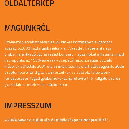
OLDALTÉRKÉP
MAGUNKRÓL
A televízó Szombathelyen és 25 km-es körzetében sugározza
adását, 55.000 háztartásba jutunk el. A kezdeti kéthetente egy
órában jelentkező úgynevezett konzerv magazinokat a hetente, majd
kétnaponta, az 1990-es évek közepétől naponta sugárzott élő
műsorok váltották. 2004 óta az interneten is elérhetők vagyunk. 2008
szeptemberé-től digitálisan készülnek az adások. Televíziónk
rendszeresen fogad gyakornokokat. Évről évre 4-6 hallgató szerez
gyakorlati ismereteket a stúdiónkban.
IMPRESSZUM
AGORA Savaria Kulturális és Médiaközpont Nonprofit Kft.