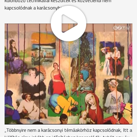
különböző technikával készültek és közvetlenül nem
kapcsolódnak a karácsonyhoz.
Különböző technikával készült alkotások sorakoznak a
Képtárban. Bár a művek témái közvetlenül nem kapcsolódnak
a karácsonyhoz, az ünnep aktualitása miatt a kiálíltás az Új
karácsonyi Tárlat nevet kapta.
Zsámbéky Monika, igazgatóhelyettes, Szombathelyi
Képtár
„Vas megyei művészeknek küldtönk erre meghívást.
Különböző műfajokban küldtek be műveket, festményeket,
grafikákat, iparművészeti alkotásokat, szobrokat."
„65 művész 112 alkotásával jelentkezett, ez látható a
Képtár mostani kiállításán.„
„Többnyire nem a karácsonyi témáakörhöz kapcsolódnak, Itt a