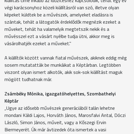
kiállítás címe inkább az időzítéshez kapcsolódik, tehát egy év
végi karácsonyhoz közeli kiállításról van szó, illetve olyan
képeket küldtek be a művészek, amelyeket eladásra is
szántak, tehát a látogatók érdeklődők megnézik ezeket a
műveket, tehát ha valamelyik megtetszik nekik és a
művésszel ezt a vásárt nyélbe tudja ütni, akkor meg is
vásárolhatjék ezeket a műveket."
A kiállítók között vannak fiatal művészek, akiknek eddig még
sosem mutatatták be munkáikat a Képtárban. Legtöbben
viszont olyan ismert alkotók, akik sok-sok kiállítást maguk
mögött tudhatnak már.
Zsámbéky Mónika, igazgatóhelyettes, Szombathelyi
Képtár
„Ugye az idősebb művészek generáciából talán lehetne
mondani Káldi Lajos, Horváth János, Marosfalvi Antal, Dóczi
László, Simon János, műveit, vagy a Kőszegi Ervin
Biermeyerét. Úk már ávtizedek óta ismertek a vasi