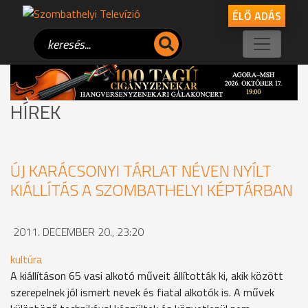
ÉLŐ ADÁS
HÍREK
ÚJ KARÁCSONYI TÁRLAT NÉVEN NYÍLT
KIÁLLÍTÁS A SZOMBATHELYI KÉPTÁRBAN
2011. DECEMBER 20., 23:20
kultúra
A kiállításon 65 vasi alkotó műveit állították ki, akik között
szerepelnek jól ismert nevek és fiatal alkotók is. A művek