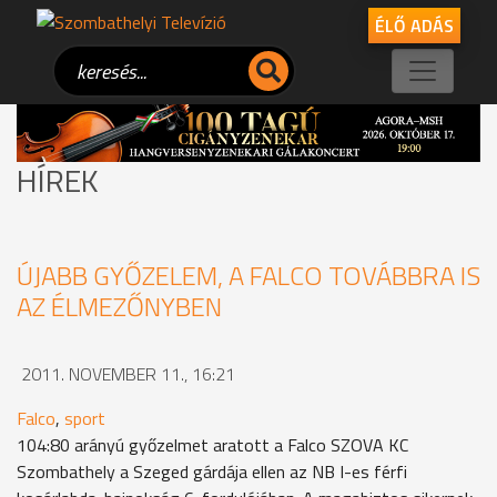
ÉLŐ ADÁS
HÍREK
ÚJABB GYŐZELEM, A FALCO TOVÁBBRA IS
AZ ÉLMEZŐNYBEN
2011. NOVEMBER 11., 16:21
Falco
,
sport
104:80 arányú győzelmet aratott a Falco SZOVA KC
Szombathely a Szeged gárdája ellen az NB I-es férfi