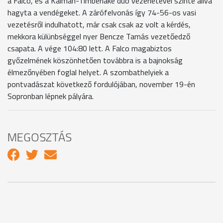
a Falco, és a Kálmán-Timberlake duó vezérletével szinte állva
hagyta a vendégeket. A zárófelvonás így 74-56-os vasi
vezetésről indulhatott, már csak csak az volt a kérdés,
mekkora külünbséggel nyer Bencze Tamás vezetőedző
csapata. A vége 104:80 lett. A Falco magabiztos
győzelmének köszönhetően továbbra is a bajnokság
élmezőnyében foglal helyet. A szombathelyiek a
pontvadászat következő fordulójában, november 19-én
Sopronban lépnek pályára.
MEGOSZTÁS