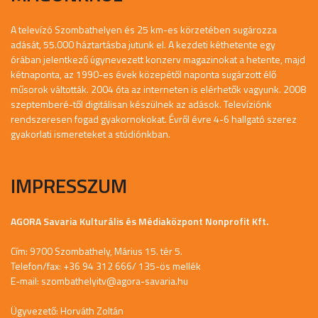
A televízó Szombathelyen és 25 km-es körzetében sugározza
adását, 55.000 háztartásba jutunk el. A kezdeti kéthetente egy
órában jelentkező úgynevezett konzerv magazinokat a hetente, majd
kétnaponta, az 1990-es évek közepétől naponta sugárzott élő
műsorok váltották. 2004 óta az interneten is elérhetők vagyunk. 2008
szeptemberé-től digitálisan készülnek az adások. Televíziónk
rendszeresen fogad gyakornokokat. Évről évre 4-6 hallgató szerez
gyakorlati ismereteket a stúdiónkban.
IMPRESSZUM
AGORA Savaria Kulturális és Médiaközpont Nonprofit Kft.
Cím: 9700 Szombathely, Márius 15. tér 5.
Telefon/fax: +36 94 312 666/ 135-ös mellék
E-mail:
szombathelyitv@agora-savaria.hu
Ügyvezető: Horváth Zoltán