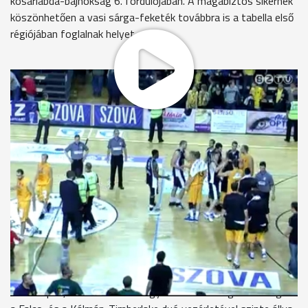
kosárlabda-bajnokság 6. fordulójában. A magabiztos sikernek
köszönhetően a vasi sárga-feketék továbbra is a tabella első
régiójában foglalnak helyet.
Több mint kétezer néző előtt fogadta az Aréna Savariában a
bajnokság élcsoportjában tanyázó Falco a középmezőnyhöz
tartozó Szeged csapatát. Nagy meglepetésre a derbi elején
tartotta a lépést a hazaiakkal a Tisza-parti együttes:
Djukicséknak szinte minden hazai találatra volt válaszuk. Az
első negyed végén aztán megrázta magát a vasi gárda és a
dudaszó pillanatában már több mint tíz ponttal jártak előrébb
Kálmánék. A második etapban azonban porszem került a Falco
gépezetébe és ahelyett, hogy tovább növelték volna
előnyüket, hagyták felzárkózni az ellenfelet. A nagyszünetre
hét pontos vasi vezetésnél vonulhattak a küzdő felek, azaz
húsz percnyi játék után teljesen nyílt maradt a mérkőzés. A
térfélcserét követően egy darabig még folytatódott a nagy
adok-kapok, ám a harmadik negyed derekán megrázta magát