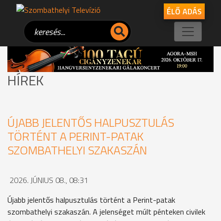
ÉLŐ ADÁS
HÍREK
ÚJABB JELENTŐS HALPUSZTULÁS
TÖRTÉNT A PERINT-PATAK
SZOMBATHELYI SZAKASZÁN
2026. JÚNIUS 08., 08:31
Újabb jelentős halpusztulás történt a Perint-patak
szombathelyi szakaszán. A jelenséget múlt pénteken civilek