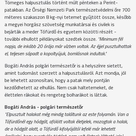
Tömeges halpusztulás történt múlt pénteken a Perint-
patakban. Az Őrségi Nemzeti Park természetvédelmi őre 700
méteres szakaszon 8 kg-nyi tetemet gyűjtött össze, később
a megyei horgász szövetség munkatársai és civilek is
bejárták a meder Tófürdő és egyetem közötti részét -
további elhullott példányokat szedtek össze.
"Minimum fél
napja, de inkább 20 órája már vízben voltak. Az éjjel pusztulhattak
el, teljesen sápadt a kopoltyújuk, bomlásnak indultak."
Bogáti András polgári természetőr is a helyszínre sietett,
amint tudomást szerzett a halpusztulásról. Azt mondja, jól
be lehetett azonosítani, hogy a patak mely pontján
kezdődhetett az elhullás. Nem csak haltetemeket, de
élettelen rákokat és rengeteg bolharákot is láttak.
Bogáti András - polgári természetőr
"Elpusztult halakat még mindig találtunk az este folyamán. Van a
Tófürdőnél egy hódgát, afölött voltak életjelek, mozogtak a halak,
de a hódgát alatt, a Tófürdő kifolyójától lefelé már lehetett
érzékelni, hogy pusztulás történt, nem volt életnek látható jele."