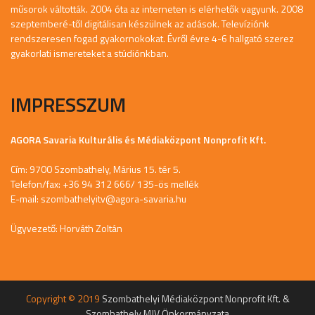
műsorok váltották. 2004 óta az interneten is elérhetők vagyunk. 2008
szeptemberé-től digitálisan készülnek az adások. Televíziónk
rendszeresen fogad gyakornokokat. Évről évre 4-6 hallgató szerez
gyakorlati ismereteket a stúdiónkban.
IMPRESSZUM
AGORA Savaria Kulturális és Médiaközpont Nonprofit Kft.
Cím: 9700 Szombathely, Márius 15. tér 5.
Telefon/fax: +36 94 312 666/ 135-ös mellék
E-mail:
szombathelyitv@agora-savaria.hu
Ügyvezető: Horváth Zoltán
Copyright © 2019
Szombathelyi Médiaközpont Nonprofit Kft. &
Szombathely MJV Önkormányzata