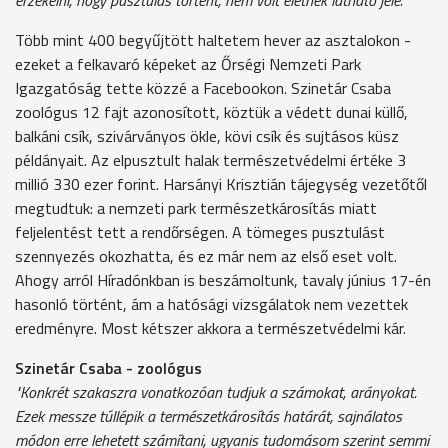
Több mint 400 begyűjtött haltetem hever az asztalokon -
ezeket a felkavaró képeket az Őrségi Nemzeti Park
Igazgatóság tette közzé a Facebookon. Szinetár Csaba
zoológus 12 fajt azonosított, köztük a védett dunai küllő,
balkáni csík, szivárványos ökle, kövi csík és sujtásos küsz
példányait. Az elpusztult halak természetvédelmi értéke 3
millió 330 ezer forint. Harsányi Krisztián tájegység vezetőtől
megtudtuk: a nemzeti park természetkárosítás miatt
feljelentést tett a rendőrségen. A tömeges pusztulást
szennyezés okozhatta, és ez már nem az első eset volt.
Ahogy arról Híradónkban is beszámoltunk, tavaly június 17-én
hasonló történt, ám a hatósági vizsgálatok nem vezettek
eredményre. Most kétszer akkora a természetvédelmi kár.
Szinetár Csaba - zoológus
"Konkrét szakaszra vonatkozóan tudjuk a számokat, arányokat.
Ezek messze túllépik a természetkárosítás határát, sajnálatos
módon erre lehetett számítani, ugyanis tudomásom szerint semmi