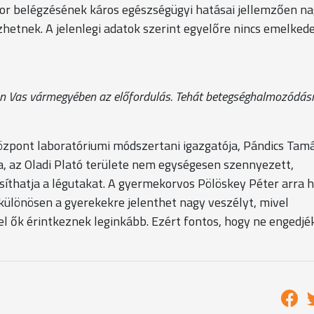
tpor belégzésének káros egészségügyi hatásai jellemzően n
zhetnek. A jelenlegi adatok szerint egyelőre nincs emelked
van Vas vármegyében az előfordulás. Tehát betegséghalmozódás
zpont laboratóriumi módszertani igazgatója, Pándics Tam
, az Oladi Plató területe nem egységesen szennyezett,
síthatja a légutakat. A gyermekorvos Pölöskey Péter arra h
 különösen a gyerekekre jelenthet nagy veszélyt, mivel
l ők érintkeznek leginkább. Ezért fontos, hogy ne engedjé