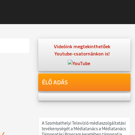
Videóink megtekinthetőek
Youtube-csatornánkon is!
ÉLŐ ADÁS