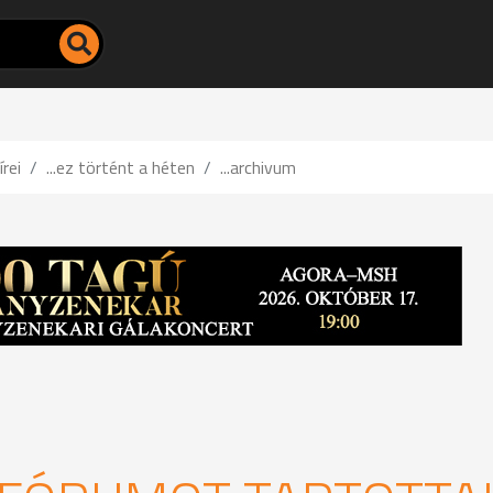
írei
...ez történt a héten
...archivum