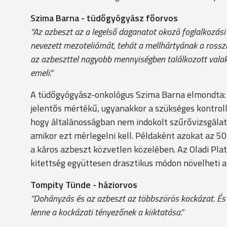
Szima Barna - tüdőgyógyász főorvos
“Az azbeszt az a legelső daganatot okozó foglalkozási
nevezett mezoteliómát, tehát a mellhártyának a rossz
az azbeszttel nagyobb mennyiségben találkozott valak
emeli.”
A tüdőgyógyász-onkológus Szima Barna elmondta: Az
jelentős mértékű, ugyanakkor a szükséges kontroll
hogy általánosságban nem indokolt szűrővizsgálato
amikor ezt mérlegelni kell. Példaként azokat az 50
a káros azbeszt közvetlen közelében. Az Oladi Pla
kitettség együttesen drasztikus módon növelheti 
Tompity Tünde - háziorvos
“Dohányzás és az azbeszt az többszörös kockázat. És
lenne a kockázati tényezőnek a kiiktatása.”