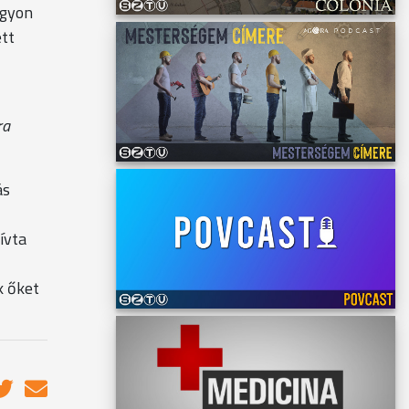
agyon
ett
ra
ás
ívta
k őket