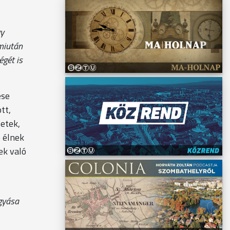
gy
miután
gét is
ése
tt,
etek,
e élnek
ek való
gyása