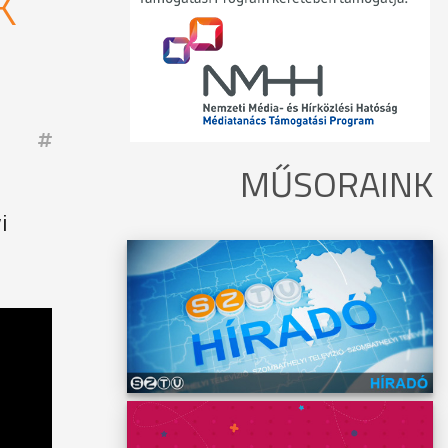
K
MŰSORAINK
i