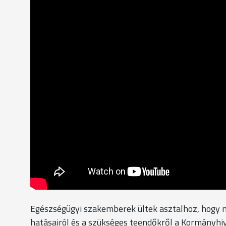
Egészségügyi szakemberek ültek asztalhoz, hogy mi
hatásairól és a szükséges teendőkről a Kormányhiv