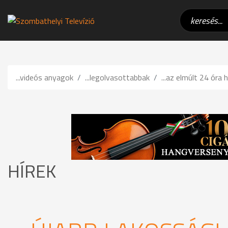
...videós anyagok
...legolvasottabbak
...az elmúlt 24 óra h
HÍREK