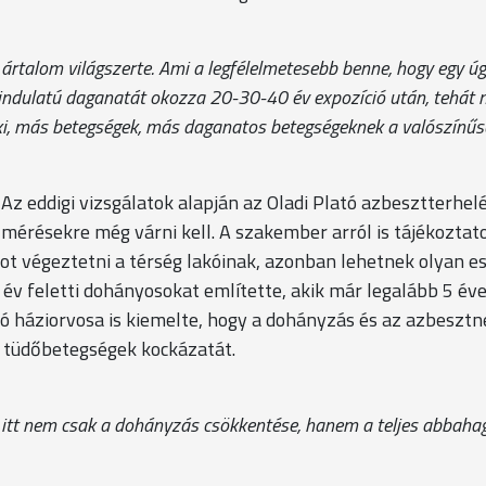
 ártalom világszerte. Ami a legfélelmetesebb benne, hogy egy ú
indulatú daganatát okozza 20-30-40 év expozíció után, tehát 
i, más betegségek, más daganatos betegségeknek a valószínűsé
 eddigi vizsgálatok alapján az Oladi Plató azbesztterhel
mérésekre még várni kell. A szakember arról is tájékoztato
t végeztetni a térség lakóinak, azonban lehetnek olyan es
 év feletti dohányosokat említette, akik már legalább 5 év
tó háziorvosa is kiemelte, hogy a dohányzás és az azbesztn
a tüdőbetegségek kockázatát.
 itt nem csak a dohányzás csökkentése, hanem a teljes abbaha