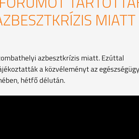
 FÓRUMOT TARTOTTA
AZBESZTKRÍZIS MIATT
zombathelyi azbesztkrízis miatt. Ezúttal
tájékoztatták a közvéleményt az egészségügy
ében, hétfő délután.