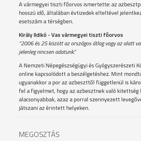
A vármegyei tiszti főorvos ismertette: az azbesz
hosszú idő, általában évtizedek elteltével jelentke
esetszám a térségben.
Király Ildikó - Vas vármegyei tiszti főorvos
“2006 és 25 között az országos átlag vagy az alatt 
jelenleg nincsen adatunk.”
A Nemzeti Népegészségügyi és Gyógyszerészeti Kö
online kapcsolódott a beszélgetéshez. Mint mondta
ugyanakkor a por az azbeszttől függetlenül is káro
fel a figyelmet, hogy az azbesztnek való kitettség
alacsonyabbak, azaz a porral szennyezett levegőve
játszani az érintett helyeken.
MEGOSZTÁS