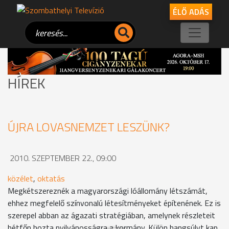
ÉLŐ ADÁS
HÍREK
ÚJRA LOVASNEMZET LESZÜNK?
2010. SZEPTEMBER 22., 09:00
közélet
,
oktatás
Megkétszereznék a magyarországi lóállomány létszámát,
ehhez megfelelő színvonalú létesítményeket építenének. Ez is
szerepel abban az ágazati stratégiában, amelynek részleteit
hétfőn hozta nyilvánosságra a kormány. Külön hangsúlyt kap