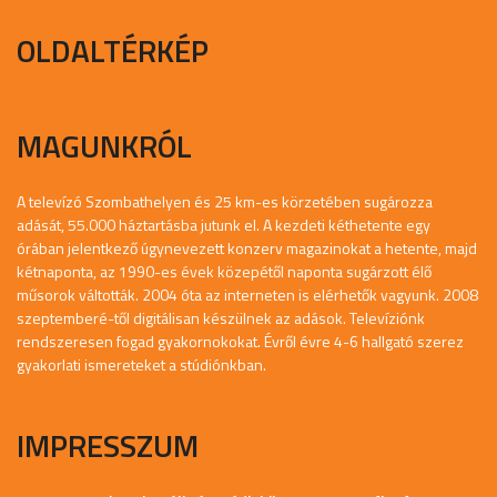
OLDALTÉRKÉP
MAGUNKRÓL
A televízó Szombathelyen és 25 km-es körzetében sugározza
adását, 55.000 háztartásba jutunk el. A kezdeti kéthetente egy
órában jelentkező úgynevezett konzerv magazinokat a hetente, majd
kétnaponta, az 1990-es évek közepétől naponta sugárzott élő
műsorok váltották. 2004 óta az interneten is elérhetők vagyunk. 2008
szeptemberé-től digitálisan készülnek az adások. Televíziónk
rendszeresen fogad gyakornokokat. Évről évre 4-6 hallgató szerez
gyakorlati ismereteket a stúdiónkban.
IMPRESSZUM