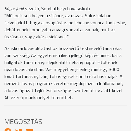
Kóger Judit
vezető, Sombathelyi Lovasiskola
"Működik sok helyen a sítábor, az úszás. Sok iskolában
felvetődött, hogy a lovaglást is be lehetne vonni a tantervbe,
dehát ennek komolyabb anyagi vonzatai vannak, mint az
úszásnak, vagy akár a síelésnek."
Az iskolai lovasoktatáshoz hozzáértő testnevelő tanárokra
van szükség. Az egyetemen ilyen jellegű képzés nincs, bár a
hallgatók tanulmányi idejük alatt néhány napot eltöltenek
nyári lovastáborban. Vas megyében jelenleg mintegy 3000
lovat tartanak nyilván, többségüket sportcélra használják. A
nemzeti lovas program szeretné megduplázni a lóállományt,
a lovas ágazat fejlődése országos szinten öt év alatt közel
40 ezer új munkahelyet teremthet.
MEGOSZTÁS