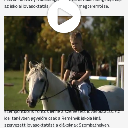
az iskolai lovasoktatás lehetőségének megteremtése.
Több mint 30 szombathelyi kisdiák járt néhány évvel ezelőtt
Vépre, iskolai keretek között lovasoktatásra. A gyerekekért
busz jött az iskolához, a foglalkozások végén pedig
visszaszállította őket. A lovagoltatásra ma már nincs pénz. A
Nemzeti Lovas Program egyik fő célja, hogy az ilyen
lovasoktatás minél több helyen megvalósulhasson.
A szombathelyi lovasiskola az elmúlt években több általános
iskolával állt kapcsolatban. A szakemberek azt mondják,
mindenképpen meg kell teremteni a tantervi szintű
lovasoktatás lehetőségeit, hiszen a gyerekek szívesen jönnek
lovagolni.
A lovasiskola vezetője azt mondja, hagyományőrző és sport
szempontból is fontos lenne a szervezett lovasoktatás. Az
idei tanévben egyelőre csak a Reményik iskola kínál
szervezett lovasoktatást a diákoknak Szombathelyen.