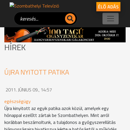
ÉLŐ ADÁS
HÍREK
ÚJRA NYITOTT PATIKA
2011. JÚNIUS 09., 14:57
egészségügy
Újra kinyitott az egyik patika azok közül, amelyek egy
hónappal ezelőtt zártak be Szombathelyen. Mint arról
korábban beszámoltunk, a tulajdonos a gyógyszerellátás
hiányosságaira hivatkozva kérte a hatóságtól a működés