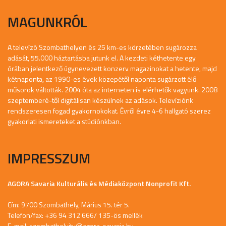
MAGUNKRÓL
A televízó Szombathelyen és 25 km-es körzetében sugározza
adását, 55.000 háztartásba jutunk el. A kezdeti kéthetente egy
órában jelentkező úgynevezett konzerv magazinokat a hetente, majd
kétnaponta, az 1990-es évek közepétől naponta sugárzott élő
műsorok váltották. 2004 óta az interneten is elérhetők vagyunk. 2008
szeptemberé-től digitálisan készülnek az adások. Televíziónk
rendszeresen fogad gyakornokokat. Évről évre 4-6 hallgató szerez
gyakorlati ismereteket a stúdiónkban.
IMPRESSZUM
AGORA Savaria Kulturális és Médiaközpont Nonprofit Kft.
Cím: 9700 Szombathely, Márius 15. tér 5.
Telefon/fax: +36 94 312 666/ 135-ös mellék
E-mail:
szombathelyitv@agora-savaria.hu