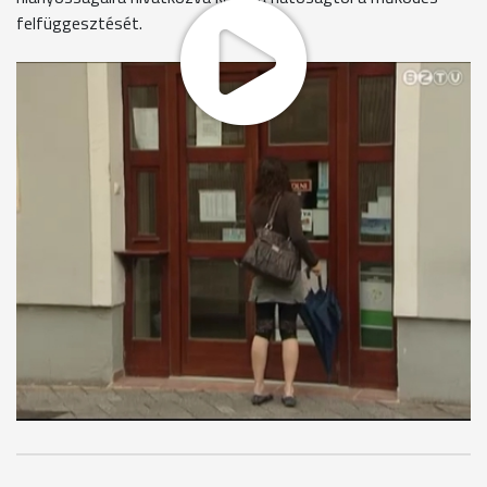
felfüggesztését.
A Kossuth utcai patika működésének szüneteltetése június
elsején járt le, azóta ismét fogadja a vásárlókat. Ugyanakkor
a helyzet még mindig bizonytalan, úgy tudjuk, az újranyitás
óta nem jött gyógyszerszállítmány, ráadásul az egy hónapos
szünet alatt a vásárlók is elmaradoztak. A másik három
gyógyszertár június 11. után nyithat ki újra, információink
szerint a tulajdonos egyelőre nem kérte a zárva tartás
meghosszabbítását. A tulajdonos tartozik a beszállítóknak,
ezért kérelmezte korábban a patikák ideiglenes bezárását.
MEGOSZTÁS