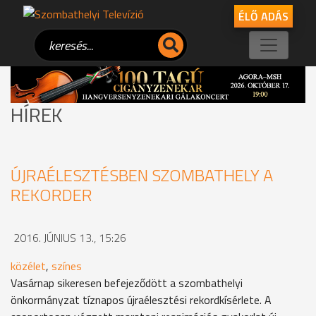
ÉLŐ ADÁS
HÍREK
ÚJRAÉLESZTÉSBEN SZOMBATHELY A
REKORDER
2016. JÚNIUS 13., 15:26
közélet
,
színes
Vasárnap sikeresen befejeződött a szombathelyi
önkormányzat tíznapos újraélesztési rekordkísérlete. A