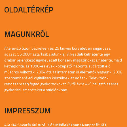
OLDALTÉRKÉP
MAGUNKRÓL
A televízó Szombathelyen és 25 km-es körzetében sugározza
adását, 55.000 háztartásba jutunk el. A kezdeti kéthetente egy
órában jelentkező úgynevezett konzerv magazinokat a hetente, majd
kétnaponta, az 1990-es évek közepétől naponta sugárzott élő
műsorok váltották. 2004 óta az interneten is elérhetők vagyunk. 2008
szeptemberé-től digitálisan készülnek az adások. Televíziónk
rendszeresen fogad gyakornokokat. Évről évre 4-6 hallgató szerez
gyakorlati ismereteket a stúdiónkban.
IMPRESSZUM
AGORA Savaria Kulturális és Médiaközpont Nonprofit Kft.