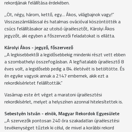
rekordjának felállítása érdekében.
,,Öt, négy, három, kettő, egy… Ákos, világbajnok vagy!”
Visszaszámlálással és hatalmas ovációval köszöntötték a
csúcs felállításakor az utolsó újraélesztőt, Károlyi Ákos
jegyzőt, aki egyben a főszervezői feladatokat is ellátta.
Károlyi Ákos - jegyző, főszervező
,,A legkisebbektől a legidősebbekig mindenki részt vett ebben
a szombathelyi összefogásban. A legfiatalabb újraélesztő 8
éves volt, a legidősebb pedig a 84. életévét is betöltötte. És
én egyike vagyok annak a 2147 embernek, akik ezt a
rekordkísérletet felállították.”
Vasárnap este ért véget a maratoni újraélesztési
rekordkísérlet, melyet a helyszínen azonnal hitelesítettek is.
Sebestyén István - elnök, Magyar Rekordok Egyesülete
,,A szervezők pontosan 240 óra szakadatlan újraélesztési
tevékenységet tűztek ki célul, de mivel a korábbi rekord