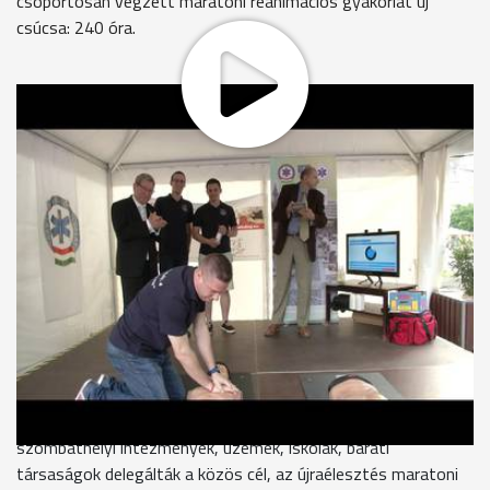
csoportosan végzett maratoni reanimációs gyakorlat új
csúcsa: 240 óra.
,,Kettőt fújunk be és harmincat nyomjuk a mellkast és ezt
ütemesen váltogatjuk” - Kiss Domonkos, a Magyar
Újraélesztési Társaság alelnöke ismertette a reanimációs
gyakorlat legfontosabb lépéseit. A tíznapos rekordkísérletben
mások mellett a mentőszolgálat munkatársai is aktívan
segédkeztek.
Horváth Balázs - mentőtiszt
,,Mi, az Országos Mentőszolgálat szombathelyi
mentőállomása részéről nagyjából 14 oktatóval vettünk részt
a nap 24 órájában ezen a neves rekordon. Ami azt jelenti,
hogy négy fő mindig aktívan kint volt, váltva egymást."
A rekordkísérletben 109 csapat vet részt. Ezeket
szombathelyi intézmények, üzemek, iskolák, baráti
társaságok delegálták a közös cél, az újraélesztés maratoni