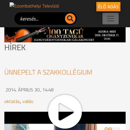
ÉLŐ ADÁS
HÍREK
ÜNNEPELT A SZAKKOLLÉGIUM
2014. ÁPRILIS 30., 14:48
oktatás
,
vallás
MEGOSZTÁS