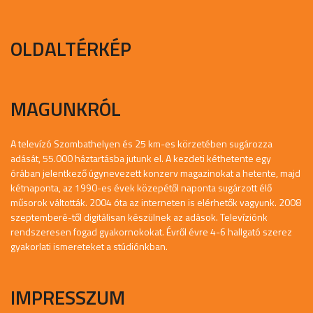
OLDALTÉRKÉP
MAGUNKRÓL
A televízó Szombathelyen és 25 km-es körzetében sugározza
adását, 55.000 háztartásba jutunk el. A kezdeti kéthetente egy
órában jelentkező úgynevezett konzerv magazinokat a hetente, majd
kétnaponta, az 1990-es évek közepétől naponta sugárzott élő
műsorok váltották. 2004 óta az interneten is elérhetők vagyunk. 2008
szeptemberé-től digitálisan készülnek az adások. Televíziónk
rendszeresen fogad gyakornokokat. Évről évre 4-6 hallgató szerez
gyakorlati ismereteket a stúdiónkban.
IMPRESSZUM