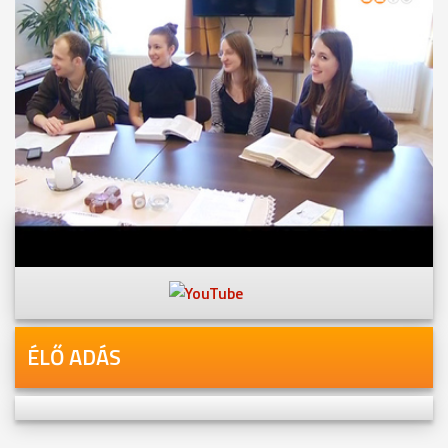
Videóink megtekinthetőek
Youtube-csatornánkon is!
ÉLŐ ADÁS