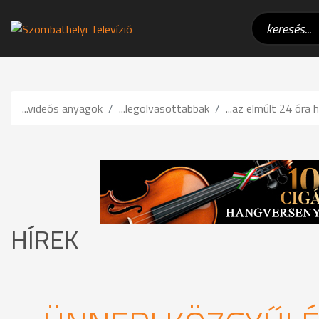
...videós anyagok
...legolvasottabbak
...az elmúlt 24 óra h
HÍREK