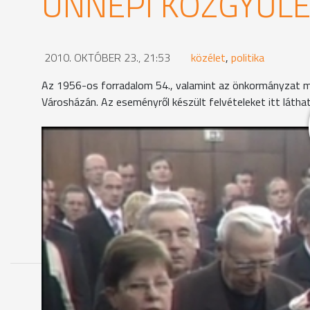
ÜNNEPI KÖZGYŰL
2010. OKTÓBER 23., 21:53
közélet
,
politika
Az 1956-os forradalom 54., valamint az önkormányzat me
Városházán. Az eseményről készült felvételeket itt láthat
MEGOSZTÁS