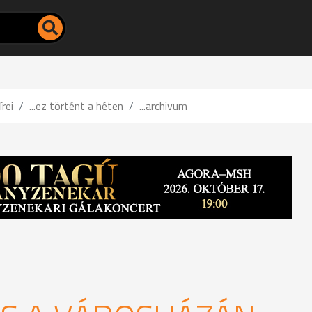
írei
...ez történt a héten
...archivum