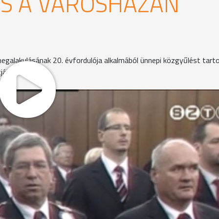
ÉS A VÁROSHÁZÁN
galakulásának 20. évfordulója alkalmából ünnepi közgyűlést tart
ják.