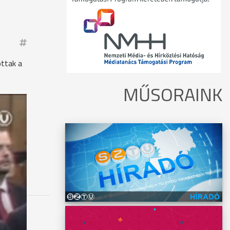
ottak a
MŰSORAINK