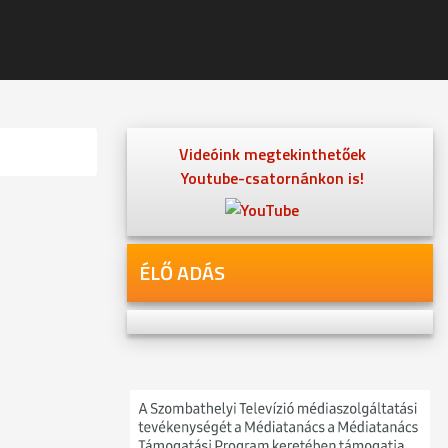
Videóink megtekinthetőek
Youtube-csatornánkon is!
ÉLŐ ADÁS