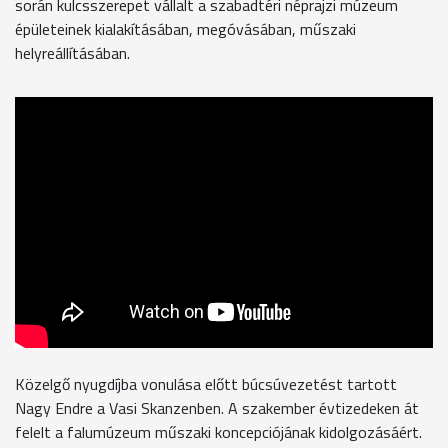
során kulcsszerepet vállalt a szabadtéri néprajzi múzeum
épületeinek kialakításában, megóvásában, műszaki
helyreállításában.
Közelgő nyugdíjba vonulása előtt búcsúvezetést tartott
Nagy Endre a Vasi Skanzenben. A szakember évtizedeken át
felelt a falumúzeum műszaki koncepciójának kidolgozásáért.