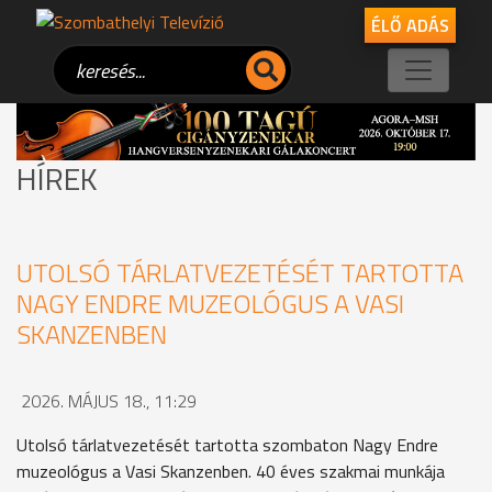
ÉLŐ ADÁS
HÍREK
UTOLSÓ TÁRLATVEZETÉSÉT TARTOTTA
NAGY ENDRE MUZEOLÓGUS A VASI
SKANZENBEN
2026. MÁJUS 18., 11:29
Utolsó tárlatvezetését tartotta szombaton Nagy Endre
muzeológus a Vasi Skanzenben. 40 éves szakmai munkája