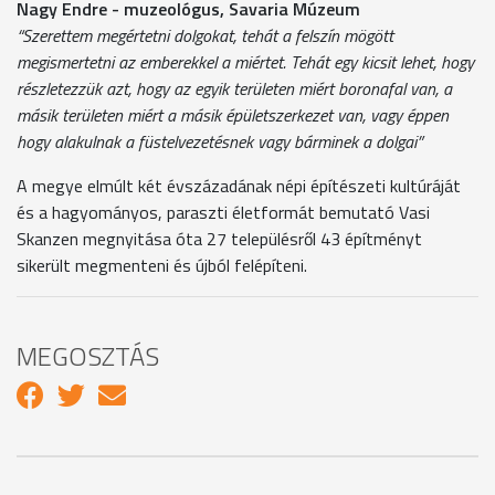
Nagy Endre - muzeológus, Savaria Múzeum
“Szerettem megértetni dolgokat, tehát a felszín mögött
megismertetni az emberekkel a miértet. Tehát egy kicsit lehet, hogy
részletezzük azt, hogy az egyik területen miért boronafal van, a
másik területen miért a másik épületszerkezet van, vagy éppen
hogy alakulnak a füstelvezetésnek vagy bárminek a dolgai”
A megye elmúlt két évszázadának népi építészeti kultúráját
és a hagyományos, paraszti életformát bemutató Vasi
Skanzen megnyitása óta 27 településről 43 építményt
sikerült megmenteni és újból felépíteni.
MEGOSZTÁS