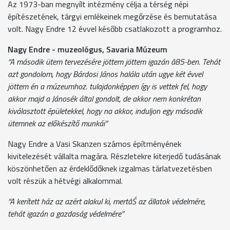
Az 1973-ban megnyílt intézmény célja a térség népi
építészetének, tárgyi emlékeinek megőrzése és bemutatása
volt. Nagy Endre 12 évvel később csatlakozott a programhoz.
Nagy Endre - muzeológus, Savaria Múzeum
“A második ütem tervezésére jöttem jöttem igazán â85-ben. Tehát
azt gondolom, hogy Bárdosi János halála után ugye két évvel
jöttem én a múzeumhoz. tulajdonképpen így is vettek fel, hogy
akkor majd a Jánosék által gondolt, de akkor nem konkrétan
kiválasztott épületekkel, hogy na akkor, induljon egy második
ütemnek az előkészítő munkái”
Nagy Endre a Vasi Skanzen számos építményének
kivitelezését vállalta magára. Részletekre kiterjedő tudásának
köszönhetően az érdeklődőknek izgalmas tárlatvezetésben
volt részük a hétvégi alkalommal.
“A kerített ház az azért alakul ki, mertâŚ az állatok védelmére,
tehát igazán a gazdaság védelmére”