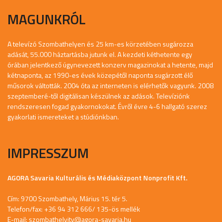
MAGUNKRÓL
A televízó Szombathelyen és 25 km-es körzetében sugározza
adását, 55.000 háztartásba jutunk el. A kezdeti kéthetente egy
órában jelentkező úgynevezett konzerv magazinokat a hetente, majd
kétnaponta, az 1990-es évek közepétől naponta sugárzott élő
műsorok váltották. 2004 óta az interneten is elérhetők vagyunk. 2008
szeptemberé-től digitálisan készülnek az adások. Televíziónk
rendszeresen fogad gyakornokokat. Évről évre 4-6 hallgató szerez
gyakorlati ismereteket a stúdiónkban.
IMPRESSZUM
AGORA Savaria Kulturális és Médiaközpont Nonprofit Kft.
Cím: 9700 Szombathely, Márius 15. tér 5.
Telefon/fax: +36 94 312 666/ 135-ös mellék
E-mail:
szombathelyitv@agora-savaria.hu