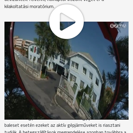
kilakoltatási moratórium.
2009-ben ugrásszerűen megnőtt a passzív táppénzt igénybe
vevők száma. Vas megyében akkor néhány hónap alatt
megtízszereződött a számuk, és a nekik kifizetett ellátás
összege is többszörösére nőtt. Valószínűleg a gazdasági
válság miatt munkahelyüket elvesztők éltek ezzel a
lehetőséggel. A munkaviszony megszűnése után még 30
napig járt az úgynevezett passzív táppénz, mostantól ez
megszűnik. Az Országgyűlés döntése alapján viszont a
mielőbbi gyógyulás érdekében elsőbbséget kell, hogy kapjanak
a szakellátásban a táppénzen lévők. A Markusovszky
Kórházban a napokban dolgozzák ki azt a rendszert, hogy
miként tudják biztosítani számukra a soronkívüliséget. Július
elsejétől a mentők veszik át a betegszállítók irányítását, ha a
szállítás megyehatárokon át történik. Így például tömeges
baleset esetén ezeket az aktív gépjárműveket is riasztani
tudják. A betegszállítások megrendelése azonban továbbra a