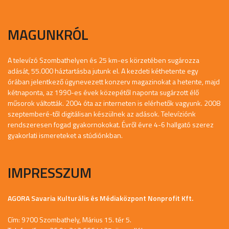
MAGUNKRÓL
A televízó Szombathelyen és 25 km-es körzetében sugározza
adását, 55.000 háztartásba jutunk el. A kezdeti kéthetente egy
órában jelentkező úgynevezett konzerv magazinokat a hetente, majd
kétnaponta, az 1990-es évek közepétől naponta sugárzott élő
műsorok váltották. 2004 óta az interneten is elérhetők vagyunk. 2008
szeptemberé-től digitálisan készülnek az adások. Televíziónk
rendszeresen fogad gyakornokokat. Évről évre 4-6 hallgató szerez
gyakorlati ismereteket a stúdiónkban.
IMPRESSZUM
AGORA Savaria Kulturális és Médiaközpont Nonprofit Kft.
Cím: 9700 Szombathely, Márius 15. tér 5.