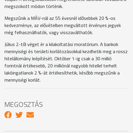
megszokott módon történik.
Megszűnik a MÁV-nál az 55 évesnél idősebbek 20 %-os
kedvezménye, az elővételben megváltott érvényes jegyek
még felhasználhatók, vagy visszaválthatók.
Július 2-től véget ér a kilakoltatási moratórium. A bankok
mennyiségi és területi korlátozásokkal kezdhetik meg a rossz
hitelállomány leépítését. Október 1-ig csak a 30 millió
forintnál értékesebb, 20 milliónál nagyobb hitellel terhelt
lakóingatlanok 2 %-át értékesíthetik, később megszűnik a
mennyiségi korlát.
MEGOSZTÁS