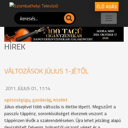
ÉLŐ ADÁS
HÍREK
VÁLTOZÁSOK JÚLIUS 1-JÉTŐL
2011. JÚLIUS 01., 17:14
egészségügy
,
gazdaság
,
közélet
Július elsejével több változás is életbe lépett. Megszűnt a
passzív táppénz, soronkívüliséget élveznek viszont a
táppénzen lévők a szakrendeléseken. Újra lehet jelzálog alapú
devizahitelt felvenni, holnaptól viszont véget ér a