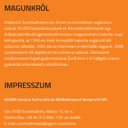
MAGUNKRÓL
A televízó Szombathelyen és 25 km-es körzetében sugározza
adását, 55.000 háztartásba jutunk el. A kezdeti kéthetente egy
órában jelentkező úgynevezett konzerv magazinokat a hetente, majd
kétnaponta, az 1990-es évek közepétől naponta sugárzott élő
műsorok váltották. 2004 óta az interneten is elérhetők vagyunk. 2008
szeptemberé-től digitálisan készülnek az adások. Televíziónk
rendszeresen fogad gyakornokokat. Évről évre 4-6 hallgató szerez
gyakorlati ismereteket a stúdiónkban.
IMPRESSZUM
AGORA Savaria Kulturális és Médiaközpont Nonprofit Kft.
Cím: 9700 Szombathely, Márius 15. tér 5.
Telefon/fax: +36 94 312 666/ 135-ös mellék
E-mail:
szombathelyitv@agora-savaria.hu