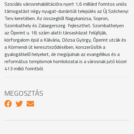
Szociális városrehabilitációra nyert 1,6 milliárd forintos uniós
támogatást négy nyugat-dunántúli település az Új Széchenyi
Terv keretében. Az összegből Nagykanizsa, Sopron,
Szombathely és Zalaegerszeg fejleszthet. Szombathelyen
az Óperint u. 18. szám alatti társasházat felújítják,
körforgalom épül a Kálvária, Dózsa György, Óperint utcák és
a Körmendi út kereszteződésében, korszerűsítik a
gyalogátkelő helyeket, de megújulnak az evangélikus és a
református templomok homlokzatai is a városnak jutó közel
413 millió forintból.
MEGOSZTÁS