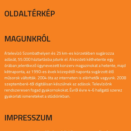
OLDALTÉRKÉP
MAGUNKRÓL
A televízó Szombathelyen és 25 km-es körzetében sugározza
adását, 55.000 háztartásba jutunk el. A kezdeti kéthetente egy
órában jelentkező úgynevezett konzerv magazinokat a hetente, majd
kétnaponta, az 1990-es évek közepétől naponta sugárzott élő
műsorok váltották. 2004 óta az interneten is elérhetők vagyunk. 2008
szeptemberé-től digitálisan készülnek az adások. Televíziónk
rendszeresen fogad gyakornokokat. Évről évre 4-6 hallgató szerez
gyakorlati ismereteket a stúdiónkban.
IMPRESSZUM