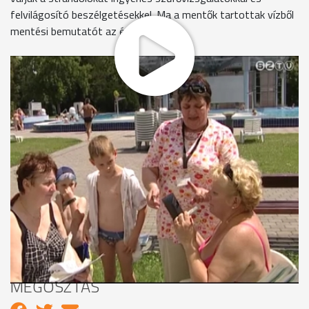
felvilágosító beszélgetésekkel. Ma a mentők tartottak vízből
mentési bemutatót az érdeklődőknek.
Az érdeklődők tanácsot kaphatnak, hogyan javíthatnak a
rossz értékeken. A tapasztalatok szerint, még mindig csak
kevesen figyelnek oda igazán az egészségükre.
A tanév végeztével az iskolai védőnők a strandon folytatják
prevenciós tevékenységüket immár nyolc éve. Válaszokat
adnak például arra, hogyan kell egészségesen táplálkozni,
mell-önvizsgálatot végezni, vagy hogy miért fontos a
rákszűrés. Arra is figyelmeztetnek, hogy nyáron még
fontosabb a higiénia és a megfelelő folyadékpótlás főleg az
idősek és a gyerekek esetében.
MEGOSZTÁS