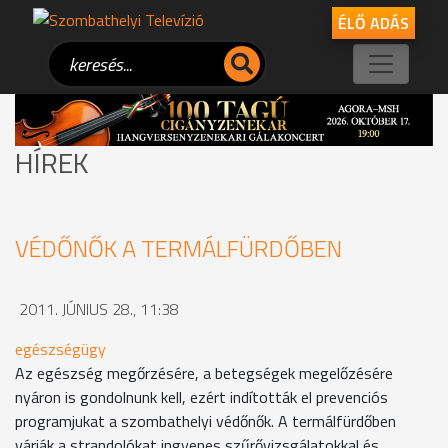
ÉLŐ ADÁS
HÍREK
VÉDŐNŐK A TERMÁLFÜRDŐBEN
2011. JÚNIUS 28., 11:38
egészségügy
Az egészség megőrzésére, a betegségek megelőzésére
nyáron is gondolnunk kell, ezért indították el prevenciós
programjukat a szombathelyi védőnők. A termálfürdőben
várják a strandolókat ingyenes szűrővizsgálatokkal és