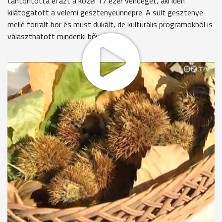
tántorította el azt a közel 17 ezer vendéget, aki idén
kilátogatott a velemi gesztenyeünnepre. A sült gesztenye
mellé forralt bor és must dukált, de kulturális programokból is
választhatott mindenki bőven.
Gesztenye sült minden háznál a hétvégén Velemben. Közel
száz éves hagyomány szerint, rostélyban, bükkfa tüzén
készült a finomság. Idén apróbbak a szemek, de ízesek.
Pontyos Géza
"Lehetett volna jobb, de rosszabb is volt már ennél. Sajnos a
szárazság rányomta a bélyegét."
A gesztenyét számtalan egyéb formában is meg lehetett
kóstolni: rolád, rétes, kifli, krémes sütemény és püré is
készült belőle. Fogyott is jócskán.
Török Pálné