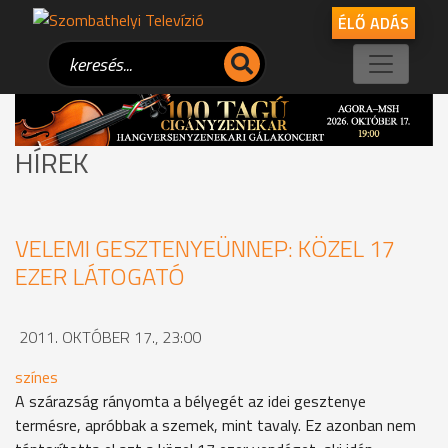
ÉLŐ ADÁS
HÍREK
VELEMI GESZTENYEÜNNEP: KÖZEL 17
EZER LÁTOGATÓ
2011. OKTÓBER 17., 23:00
színes
A szárazság rányomta a bélyegét az idei gesztenye
termésre, apróbbak a szemek, mint tavaly. Ez azonban nem