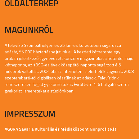
OLDALTÉRKÉP
MAGUNKRÓL
A televízó Szombathelyen és 25 km-es körzetében sugározza
adását, 55.000 háztartásba jutunk el. A kezdeti kéthetente egy
órában jelentkező úgynevezett konzerv magazinokat a hetente, majd
kétnaponta, az 1990-es évek közepétől naponta sugárzott élő
műsorok váltották. 2004 óta az interneten is elérhetők vagyunk. 2008
szeptemberé-től digitálisan készülnek az adások. Televíziónk
rendszeresen fogad gyakornokokat. Évről évre 4-6 hallgató szerez
gyakorlati ismereteket a stúdiónkban.
IMPRESSZUM
AGORA Savaria Kulturális és Médiaközpont Nonprofit Kft.