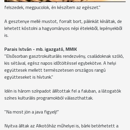
"Ez természetes gesztenyéből van, nem bolti. Amit én
felszedek, megpucolok, én készítem az egészet."
A gesztenye mellé mustot, forralt bort, pálinkát kínáltak, de
lehetett kóstolni a hagyományos népi ételekből, lepényekből
is.
Parais István - mb. igazgató, MMIK
"Elsősorban gasztrokulturális rendezvény, családoknak szóló,
kis sétával, egész napos időtöltéssel egybekötve. A helyi
együttesek mellett természetesen országos rangú
együtteseket is hívtunk."
Idén is három színpadot állítottak fel a faluban, a látogatók
színes kulturális programokból választhattak.
"Na most jön a java figyelj!"
Nyitva álltak az Alkotóház műhelyei is, bárki betérhetett a