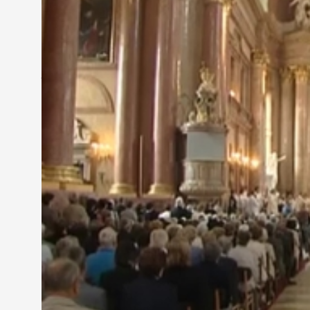
hívek teljesen megtöltötték a Székesegyházat, Ve
Veres Andrást 1986. augusztus 2-án szentelték p
jelentette a beteljesülést.
Dr. Veres András - megyés püspök
"Az egész életem átfutott a fejemen, hogy mi mind
nagy örömmel töltött el. Életem legszebb ajándék
Az ezüstmisén az a Bosák Nándor debrecen-nyíreg
korábban az újmiséjén is szentbeszédet mondott. 
papságtól.
Veres Andrást 2000-ben szentelte püspökké II. J
főpásztora, szolgálatát 2006 óta itt végzi.