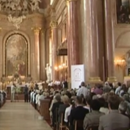
res András beszédében nekik is köszönetet mondott.
appá Nyíregyházán, elmondása szerint számára az a nap
en történt azidáig, amíg a papszentelésben részesülhettem
ának érzem, hogy pappá lehettem."
yházi megyés püspök köszöntötte Veres Andrást, aki 25 év
A jubileum alkalmából a püspök áldozókelyhet kapott aján
ános Pál pápa Rómában. A szombathelyi egyházmegyének ő 