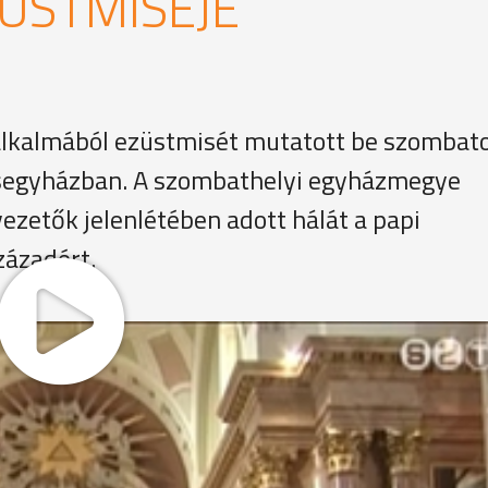
ÜSTMISÉJE
 alkalmából ezüstmisét mutatott be szombat
segyházban. A szombathelyi egyházmegye
vezetők jelenlétében adott hálát a papi
zázadért.
ult át a papság a Székesegyházba. A szombathelyi egyház
őpap, akiket vendégként hívtak meg.
ás, nyugalmazott esztergom-budapesti érsek, a veszprémi, 
i egyházi méltóságok közül a gyulafehérvári érsek, Sziszek 
ngú világi vendég Hende Csaba honvédelmi miniszter volt.