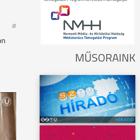
on
MŰSORAINK
megye
a
és
 A