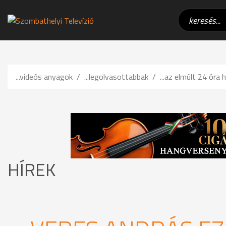
...videós anyagok
...legolvasottabbak
...az elmúlt 24 óra h
HÍREK