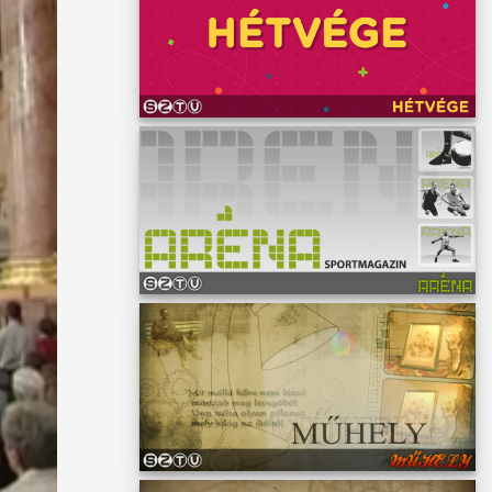
, és
vel
dékba a
a 15.