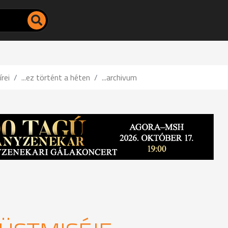
írei
...ez történt a héten
...archivum