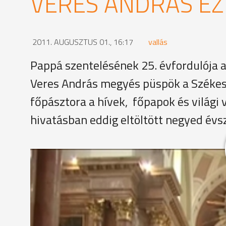
VERES ANDRÁS EZ
2011. AUGUSZTUS 01., 16:17
vallás
Pappá szentelésének 25. évfordulója
Veres András megyés püspök a Széke
főpásztora a hívek, főpapok és világi 
hivatásban eddig eltöltött negyed évs
Harangzúgás kíséretében a püspöki palotából von
papjai vezették a menetet, őket követte az a 18 f
Az ezüstmisére eljött Paskai László bíboros, prím
kalocsa-kecskeméti és az egri érsek. A határon túl
Muraszombat püspöke volt jelen. A legmagasabb ra