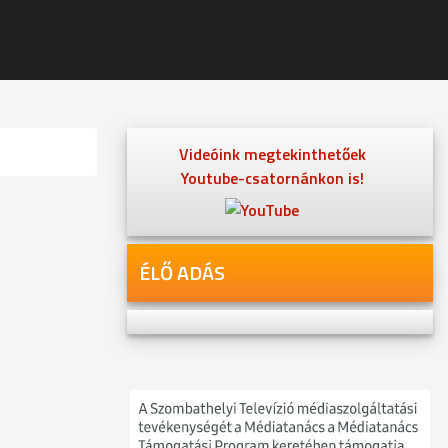
Videóink megtekinthetőek
Youtube-csatornánkon is!
ÉLŐ ADÁS