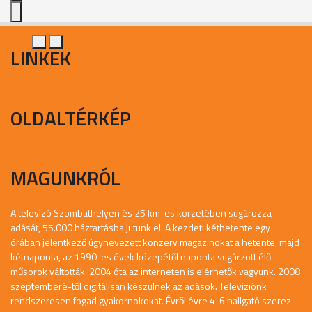
LINKEK
OLDALTÉRKÉP
MAGUNKRÓL
A televízó Szombathelyen és 25 km-es körzetében sugározza
adását, 55.000 háztartásba jutunk el. A kezdeti kéthetente egy
órában jelentkező úgynevezett konzerv magazinokat a hetente, majd
kétnaponta, az 1990-es évek közepétől naponta sugárzott élő
műsorok váltották. 2004 óta az interneten is elérhetők vagyunk. 2008
szeptemberé-től digitálisan készülnek az adások. Televíziónk
rendszeresen fogad gyakornokokat. Évről évre 4-6 hallgató szerez