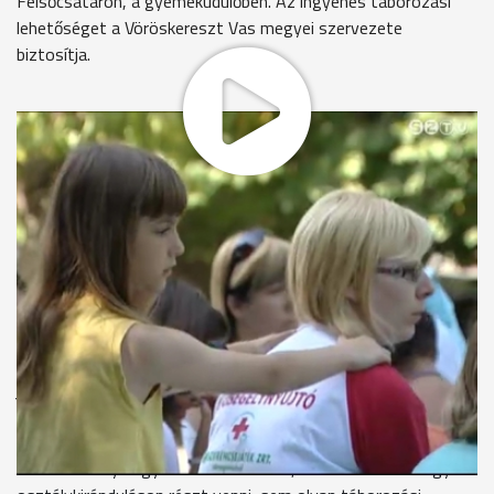
Felsőcsatáron, a gyemeküdülőben. Az ingyenes táborozási
lehetőséget a Vöröskereszt Vas megyei szervezete
biztosítja.
Éppen a katasztrófavédők tartanak játékos versenyt a
gyerekeknek. Egy hét alatt számos program várja őket a
táborban.
Egyed Anikó - Szombathely
"Nagyon tetszik itt minden, jó sok barátom is van, de
igazából azért jöttem ide, hogy jól érezzem magam."
Anikó asztmás. Ebben a táborban - akárcsak a többi beteg
vagy fogyatékkal élő gyerekre -, rá is mindig külön figyelem
jut.
György Béláné - táborvezető
"Zömében olyan gyerekek vannak itt, akik nem tudnak egy