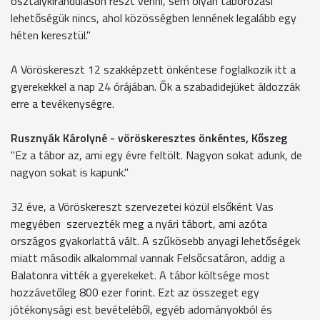
osztálykiránduláson részt venni, sem olyan táborozási
lehetőségük nincs, ahol közösségben lennének legalább egy
héten keresztül."
A Vöröskereszt 12 szakképzett önkéntese foglalkozik itt a
gyerekekkel a nap 24 órájában. Ők a szabadidejüket áldozzák
erre a tevékenységre.
Rusznyák Károlyné - vöröskeresztes önkéntes, Kőszeg
"Ez a tábor az, ami egy évre feltölt. Nagyon sokat adunk, de
nagyon sokat is kapunk."
32 éve, a Vöröskereszt szervezetei közül elsőként Vas
megyében szervezték meg a nyári tábort, ami azóta
országos gyakorlattá vált. A szűkösebb anyagi lehetőségek
miatt második alkalommal vannak Felsőcsatáron, addig a
Balatonra vitték a gyerekeket. A tábor költsége most
hozzávetőleg 800 ezer forint. Ezt az összeget egy
jótékonysági est bevételéből, egyéb adományokból és