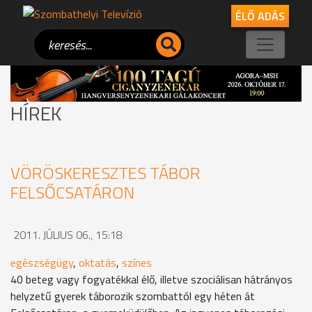
ÉLŐ ADÁS
HÍREK
VÖRÖSKERESZTES TÁBOR
FELSŐCSATÁRON
2011. JÚLIUS 06., 15:18
egészségügy
,
oktatás
,
színes
40 beteg vagy fogyatékkal élő, illetve szociálisan hátrányos
helyzetű gyerek táborozik szombattól egy héten át