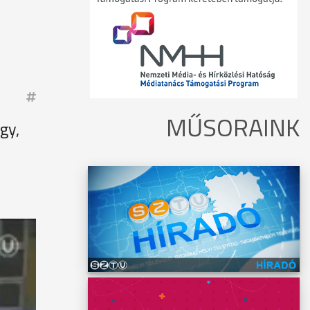
MŰSORAINK
gy,
égek
feketék
zaiak:
dések