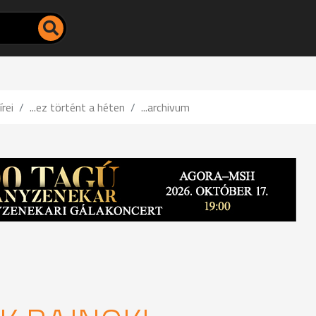
írei
...ez történt a héten
...archivum