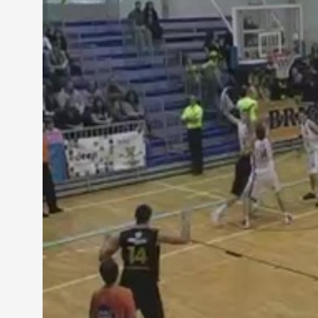
eldőltek. A második 10 percben megpróbált felállni
szombathelyi rohamokat. Így a félidőt végét jelző 
Térfélcserét követően Bencze Tamás legénysége Iv
csak 11 pont volt a csapatok között. Ám néhány ela
pont körüli vezetésüket. A 66:52-es állásról kezdő
csupán ahhoz volt elegendő, hogy némileg csökken
kapott ki 83:71-re Jászberényben, hogy gyakorlatil
szombathelyiek újabb vereségüknek köszönhetően a 
találkoznak a Kaposvár gárdájával: szerdán Magya
somogyországiakat az Aréna Savariában.
MEGOSZTÁS