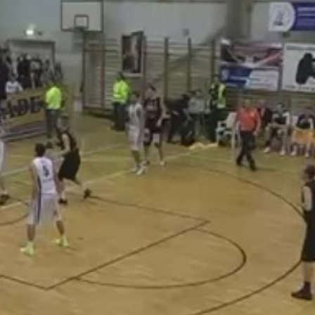
 a padlóról a vasi együttes, ám Soósék rendre visszaverték
dudaszó pillanatában 18 ponttal jártak előrébb a jászberén
osev és Zagorac vezetésével felzárkózott: a 26- percben
dott labda elég volt ahhoz, hogy a berényiek visszaállítsá
dő záróetapban aztán hiába erősítettek bele újfent a vasia
tsék vereségük mértékét. A SZOVA-Trend Optika KC végül 
ag 5 percig sem volt esélye arra, hogy megnyerje a találko
tabella 8. helyén állnak. A sárga-feketék a héten kétszer
r Kupa, míg szombaton bajnoki meccsen fogadják a