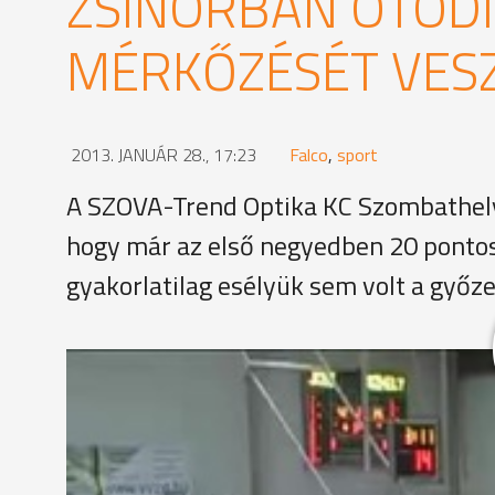
ZSINÓRBAN ÖTÖDI
MÉRKŐZÉSÉT VESZ
2013. JANUÁR 28., 17:23
Falco
,
sport
A SZOVA-Trend Optika KC Szombathely 
hogy már az első negyedben 20 pontos
gyakorlatilag esélyük sem volt a győz
Egy kifejezetten jó és egy határozottan gyenge for
bajnokság 18. fordulójában Jászberényben. A haz
ugyanennyi verséggel hangoltak a mérkőzésre. A ta
2:0-ra. Mint később kiderült, utoljára, mert az el
öt triplakísérletükből ötször találtak be. A nyitó