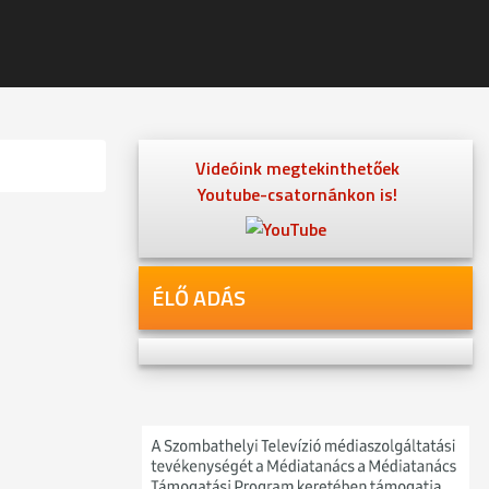
Videóink megtekinthetőek
Youtube-csatornánkon is!
ÉLŐ ADÁS