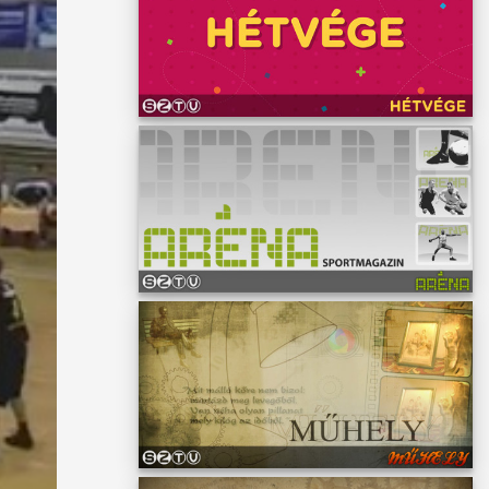
 a
yiek.
 már
k 20
k, az
úgy
zót. A
 is