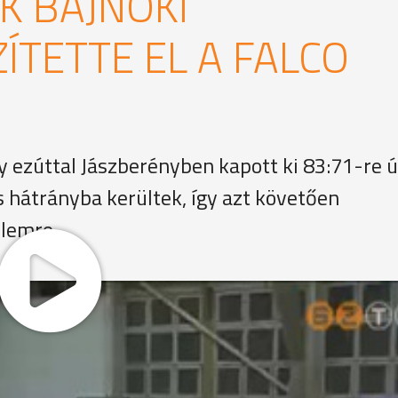
K BAJNOKI
ÍTETTE EL A FALCO
ezúttal Jászberényben kapott ki 83:71-re ú
 hátrányba kerültek, így azt követően
elemre.
mában lévő csapat találkozott az NB I-es férfi kosárlabda-
aiak zsinórban négy győzelemmel, míg a szombathelyi vend
lálkozót Ivosev kosara nyitotta, ezzel vezettek a sárga-
ső negyed folytatásában szabályos kosárgálát rendeztek a ha
negyed 31:11-es eredménye azt sejtette, hogy a lényegi kér