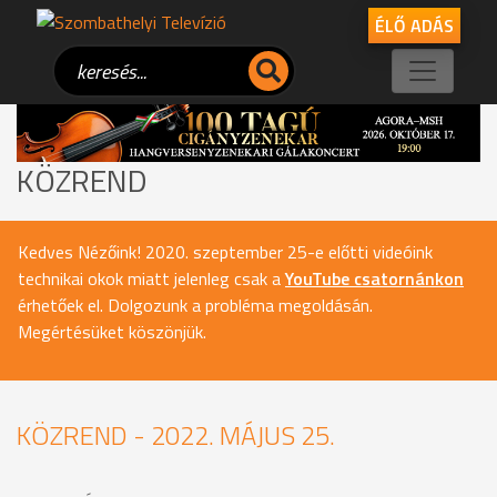
ÉLŐ ADÁS
KÖZREND
Kedves Nézőink! 2020. szeptember 25-e előtti videóink
technikai okok miatt jelenleg csak a
YouTube csatornánkon
érhetőek el. Dolgozunk a probléma megoldásán.
Megértésüket köszönjük.
KÖZREND - 2022. MÁJUS 25.