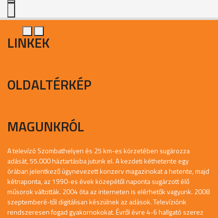
LINKEK
OLDALTÉRKÉP
MAGUNKRÓL
A televízó Szombathelyen és 25 km-es körzetében sugározza
adását, 55.000 háztartásba jutunk el. A kezdeti kéthetente egy
órában jelentkező úgynevezett konzerv magazinokat a hetente, majd
kétnaponta, az 1990-es évek közepétől naponta sugárzott élő
műsorok váltották. 2004 óta az interneten is elérhetők vagyunk. 2008
szeptemberé-től digitálisan készülnek az adások. Televíziónk
rendszeresen fogad gyakornokokat. Évről évre 4-6 hallgató szerez