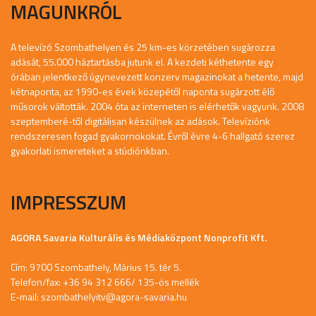
MAGUNKRÓL
A televízó Szombathelyen és 25 km-es körzetében sugározza
adását, 55.000 háztartásba jutunk el. A kezdeti kéthetente egy
órában jelentkező úgynevezett konzerv magazinokat a hetente, majd
kétnaponta, az 1990-es évek közepétől naponta sugárzott élő
műsorok váltották. 2004 óta az interneten is elérhetők vagyunk. 2008
szeptemberé-től digitálisan készülnek az adások. Televíziónk
rendszeresen fogad gyakornokokat. Évről évre 4-6 hallgató szerez
gyakorlati ismereteket a stúdiónkban.
IMPRESSZUM
AGORA Savaria Kulturális és Médiaközpont Nonprofit Kft.
Cím: 9700 Szombathely, Márius 15. tér 5.
Telefon/fax: +36 94 312 666/ 135-ös mellék
E-mail:
szombathelyitv@agora-savaria.hu