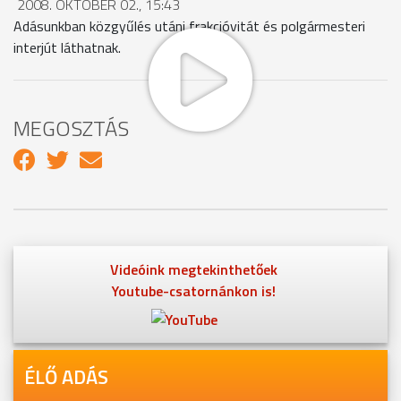
2008. OKTÓBER 02., 15:43
Adásunkban közgyűlés utáni frakcióvitát és polgármesteri
interjút láthatnak.
MEGOSZTÁS
Videóink megtekinthetőek
Youtube-csatornánkon is!
ÉLŐ ADÁS