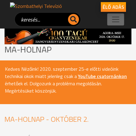
ÉLŐ ADÁS
MA-HOLNAP
Kedves Nézőink! 2020. szeptember 25-e előtti videóink
technikai okok miatt jelenleg csak a
YouTube csatornánkon
érhetőek el. Dolgozunk a probléma megoldásán.
Megértésüket köszönjük.
MA-HOLNAP - OKTÓBER 2.