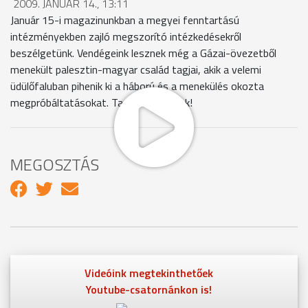
2009. JANUÁR 14., 13:11
Január 15-i magazinunkban a megyei fenntartású
intézményekben zajló megszorító intézkedésekről
beszélgetünk. Vendégeink lesznek még a Gázai-övezetből
menekült palesztin-magyar család tagjai, akik a velemi
üdülőfaluban pihenik ki a háború és a menekülés okozta
megpróbáltatásokat. Tartsanak velünk!
MEGOSZTÁS
Videóink megtekinthetőek
Youtube-csatornánkon is!