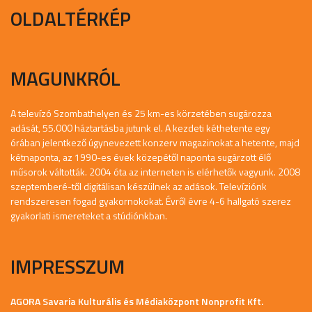
OLDALTÉRKÉP
MAGUNKRÓL
A televízó Szombathelyen és 25 km-es körzetében sugározza
adását, 55.000 háztartásba jutunk el. A kezdeti kéthetente egy
órában jelentkező úgynevezett konzerv magazinokat a hetente, majd
kétnaponta, az 1990-es évek közepétől naponta sugárzott élő
műsorok váltották. 2004 óta az interneten is elérhetők vagyunk. 2008
szeptemberé-től digitálisan készülnek az adások. Televíziónk
rendszeresen fogad gyakornokokat. Évről évre 4-6 hallgató szerez
gyakorlati ismereteket a stúdiónkban.
IMPRESSZUM
AGORA Savaria Kulturális és Médiaközpont Nonprofit Kft.