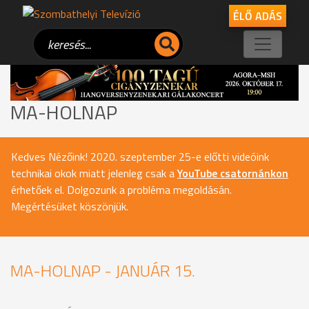
ÉLŐ ADÁS
MA-HOLNAP
Kedves Nézőink! 2020. szeptember 25-e előtti videóink
technikai okok miatt jelenleg csak a
YouTube csatornánkon
érhetőek el. Dolgozunk a probléma megoldásán.
Megértésüket köszönjük.
MA-HOLNAP - JANUÁR 15.