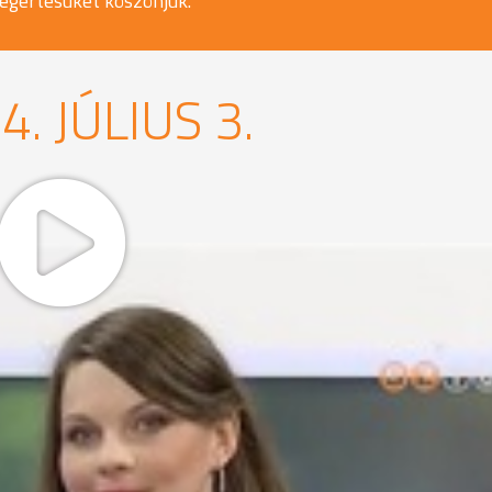
egértésüket köszönjük.
. JÚLIUS 3.