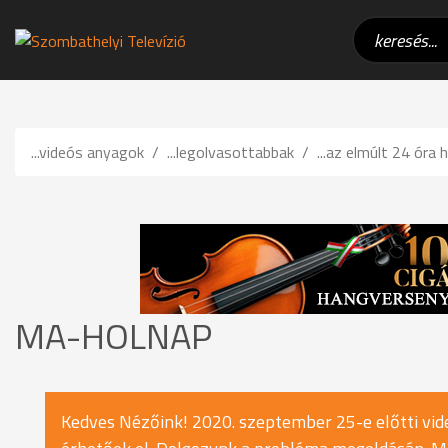
...videós anyagok
...legolvasottabbak
...az elmúlt 24 óra h
MA-HOLNAP
Kedves Nézőink! 2020. szeptember 25-e előtti vide