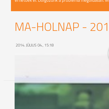
érhetőek el. Dolgozunk a probléma megoldásán. M
MA-HOLNAP - 2014
2014. JÚLIUS 04., 15:18
MEGOSZTÁS