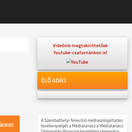
Videóink megtekinthetőek
Youtube-csatornánkon is!
ÉLŐ ADÁS
nánkon