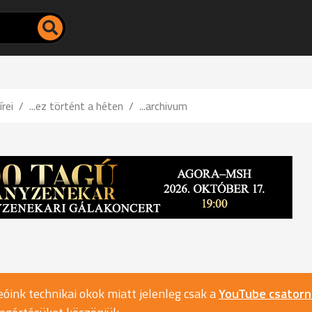
írei
...ez történt a héten
...archivum
óink technikai okok miatt jelenleg csak a
YouTube csator