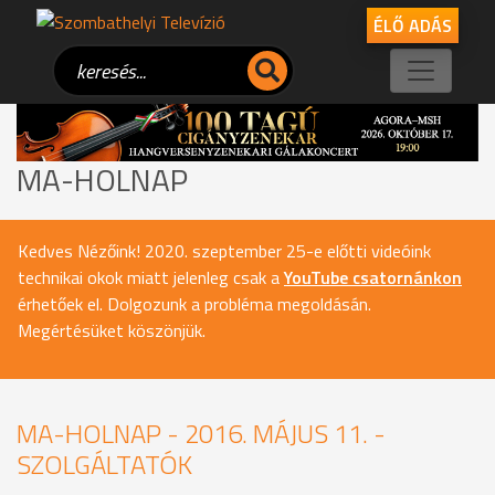
ÉLŐ ADÁS
MA-HOLNAP
Kedves Nézőink! 2020. szeptember 25-e előtti videóink
technikai okok miatt jelenleg csak a
YouTube csatornánkon
érhetőek el. Dolgozunk a probléma megoldásán.
Megértésüket köszönjük.
MA-HOLNAP - 2016. MÁJUS 11. -
SZOLGÁLTATÓK