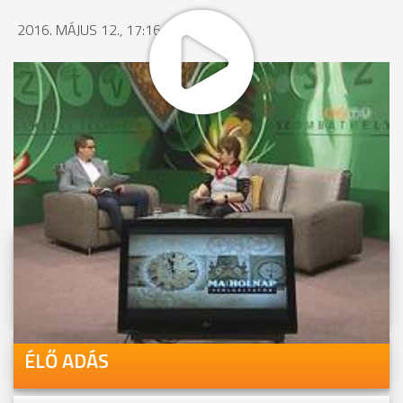
2016. MÁJUS 12., 17:16
MEGOSZTÁS
Videóink megtekinthetőek
Youtube-csatornánkon is!
ÉLŐ ADÁS