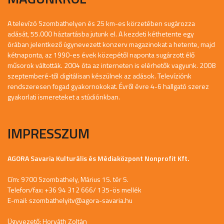
A televízó Szombathelyen és 25 km-es körzetében sugározza
adását, 55.000 háztartásba jutunk el. A kezdeti kéthetente egy
órában jelentkező úgynevezett konzerv magazinokat a hetente, majd
kétnaponta, az 1990-es évek közepétől naponta sugárzott élő
műsorok váltották. 2004 óta az interneten is elérhetők vagyunk. 2008
szeptemberé-től digitálisan készülnek az adások. Televíziónk
rendszeresen fogad gyakornokokat. Évről évre 4-6 hallgató szerez
gyakorlati ismereteket a stúdiónkban.
IMPRESSZUM
AGORA Savaria Kulturális és Médiaközpont Nonprofit Kft.
Cím: 9700 Szombathely, Márius 15. tér 5.
Telefon/fax: +36 94 312 666/ 135-ös mellék
E-mail:
szombathelyitv@agora-savaria.hu
Ügyvezető: Horváth Zoltán