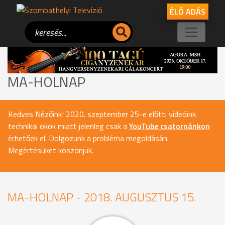
ÉLŐ ADÁS
MA-HOLNAP
Kedves Nézőink! 2020. szeptember 25-e előtti videóink
technikai okok miatt jelenleg csak a
YouTube csatornánkon
érhetőek el. Dolgozunk a probléma megoldásán.
Megértésüket köszönjük.
MA-HOLNAP - 2018. AUGUSZTUS 15.