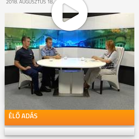
2018. AUGUSZTUS 18., 00:08
MEGOSZTÁS
Videóink megtekinthetőek
Youtube-csatornánkon is!
ÉLŐ ADÁS