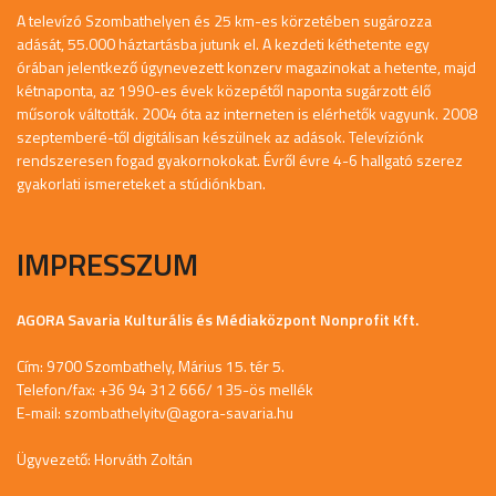
A televízó Szombathelyen és 25 km-es körzetében sugározza
adását, 55.000 háztartásba jutunk el. A kezdeti kéthetente egy
órában jelentkező úgynevezett konzerv magazinokat a hetente, majd
kétnaponta, az 1990-es évek közepétől naponta sugárzott élő
műsorok váltották. 2004 óta az interneten is elérhetők vagyunk. 2008
szeptemberé-től digitálisan készülnek az adások. Televíziónk
rendszeresen fogad gyakornokokat. Évről évre 4-6 hallgató szerez
gyakorlati ismereteket a stúdiónkban.
IMPRESSZUM
AGORA Savaria Kulturális és Médiaközpont Nonprofit Kft.
Cím: 9700 Szombathely, Márius 15. tér 5.
Telefon/fax: +36 94 312 666/ 135-ös mellék
E-mail:
szombathelyitv@agora-savaria.hu
Ügyvezető: Horváth Zoltán